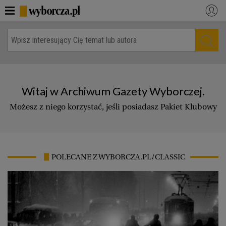
WYBORCZA.PL
Zaloguj się
Dzisiejsze wydanie papierowe
Kraj
Świat
Gospodarka
Witaj w Archiwum Gazety Wyborczej.
Kultura
Nauka
Możesz z niego korzystać, jeśli posiadasz Pakiet Klubowy
Opinie
Jutronauci
Osiem dziewięć
Sport
BiQdata
Akcje społeczne
POLECANE Z WYBORCZA.PL/CLASSIC
Więcej
NASZE SERWISY
Serwisy lokalne
Wyborcza.pl