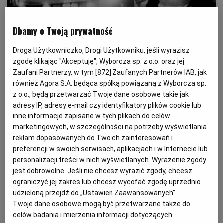
Magazyny
Wyborcza Classic
Wyborcza.biz
Wysokie Obcasy
Dbamy o Twoją prywatność
BIQdata
Jutronauci
Droga Użytkowniczko, Drogi Użytkowniku, jeśli wyrazisz
zgodę klikając "Akceptuję", Wyborcza sp. z o.o. oraz jej
Archiwum
Inne serwisy
Nie znasz prawdziwej zimy? Oto
Zaufani Partnerzy, w tym [
872
] Zaufanych Partnerów IAB, jak
również Agora S.A. będąca spółką powiązaną z Wyborcza sp.
zima stulecia
z o.o., będą przetwarzać Twoje dane osobowe takie jak
adresy IP, adresy e-mail czy identyfikatory plików cookie lub
inne informacje zapisane w tych plikach do celów
marketingowych, w szczególności na potrzeby wyświetlania
reklam dopasowanych do Twoich zainteresowań i
preferencji w swoich serwisach, aplikacjach i w Internecie lub
personalizacji treści w nich wyświetlanych. Wyrażenie zgody
jest dobrowolne. Jeśli nie chcesz wyrazić zgody, chcesz
ograniczyć jej zakres lub chcesz wycofać zgodę uprzednio
udzieloną przejdź do „Ustawień Zaawansowanych”.
Twoje dane osobowe mogą być przetwarzane także do
celów badania i mierzenia informacji dotyczących