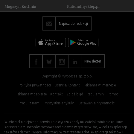
Wysokie Obcasy Praca
Magazyn Kuchnia
Kulturalnysklep.pl
Olsztyn
Opole
Płock
Poznań
Napisz do redakcji
Radom
Rybnik
Rzeszów
Sosnowiec
Szczecin
Toruń
Trójmiasto
Wałbrzych
Newsletter
Warszawa
Wrocław
Copyright © Wyborcza sp. z o.o.
Zakopane
Zielona Góra
Polityka prywatności
Licencje/Kontent
Reklama w Internecie
Reklama w papierze
Kontakt
Zgłoś błąd
Regulamin
Pomoc
Pracuj z nami
Wszystkie artykuły
Ustawienia prywatności
Właściciel niniejszego serwisu nie wyraża zgody na zwielokrotnianie ani inne
korzystanie z utworów rozpowszechnionych w tym serwisie, w celu eksploracji
tekstów i danych. Więcej informacji w
zastrzeżeniu dot. eksploracji tekstów i