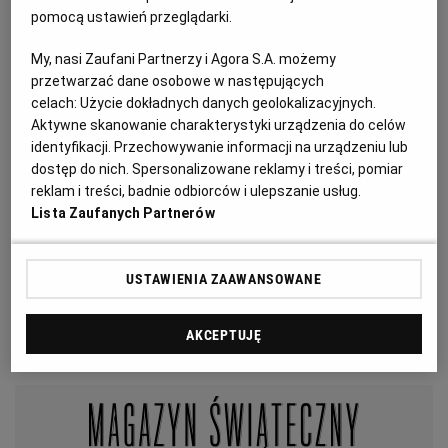
pomocą ustawień przeglądarki.
My, nasi Zaufani Partnerzy i Agora S.A. możemy
przetwarzać dane osobowe w następujących
celach:
Użycie dokładnych danych geolokalizacyjnych.
Aktywne skanowanie charakterystyki urządzenia do celów
identyfikacji. Przechowywanie informacji na urządzeniu lub
dostęp do nich. Spersonalizowane reklamy i treści, pomiar
reklam i treści, badnie odbiorców i ulepszanie usług.
Lista Zaufanych Partnerów
Kozakiewicz o ojcu:
Najnormalniejszy sadysta
USTAWIENIA ZAAWANSOWANE
AKCEPTUJĘ
SZUKAJ W MAGAZYNACH WYBORCZEJ