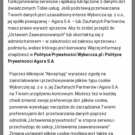
funkcjonowania serwisów i aplikacji lub łączone z danymi dot.
Opowieść o niezwykłej przyjaźni
świadczonych Tobie usług. Jeśli podstawą przetwarzania
Twoich danych jest uzasadniony interes Wyborcza sp. z o.o.,
Karola Wojtyły i Wandy Półtawskiej
jej spółki powiązanej – Agora S.A. – lub Zaufanych Partnerów,
masz prawo wyrazić sprzeciw. Aby to zrobić przejdź do
„Ustawień Zaawansowanych” lub skontaktuj się z
administratorem – w zależności od zakresu sprzeciwu i
podmiotu, wobec którego jest kierowany. Więcej informacji
znajdziesz w
Polityce Prywatności Wyborcza.pl
i
Polityce
Prywatności Agora S.A.
Poprzez kliknięcie "Akceptuję" wyrażasz zgodę na
zainstalowanie i przechowywanie plików typu cookie
Wyborczej sp. z o. o. jej Zaufanych Partnerów i Agora S.A.
na Twoim urządzeniu końcowym. Możesz też w każdej
chwili zmienić swoje preferencje dot. plików cookie,
Elżbieta II. Królewska krew to
ponownie wywołując narzędzie do zarządzania Twoimi
preferencjami dot. przetwarzania danych poprzez
zimna krew
odnośnik „Ustawienia prywatności” w stopce serwisu i
przechodząc do sekcji „Ustawienia zaawansowane”.
Zmiana ustawień plików cookie możliwa jest także za