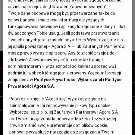
ograniczyć jej zakres lub chcesz wycofać zgodę uprzednio
Przyjemnej lektury!
Magazyny
Wyborcza Classic
udzieloną przejdź do „Ustawień Zaawansowanych”.
Twoje dane osobowe mogą być przetwarzane także do
Wyborcza.biz
Wysokie Obcasy
celów badania i mierzenia informacji dotyczących
funkcjonowania serwisów i aplikacji lub łączone z danymi dot.
BIQdata
Jutronauci
świadczonych Tobie usług. Jeśli podstawą przetwarzania
Archiwum
Inne serwisy
Twoich danych jest uzasadniony interes Wyborcza sp. z o.o.,
jej spółki powiązanej – Agora S.A. – lub Zaufanych Partnerów,
masz prawo wyrazić sprzeciw. Aby to zrobić przejdź do
Wyborcza.pl
„Ustawień Zaawansowanych” lub skontaktuj się z
administratorem – w zależności od zakresu sprzeciwu i
podmiotu, wobec którego jest kierowany. Więcej informacji
Wyborcza.pl
znajdziesz w
Polityce Prywatności Wyborcza.pl
i
Polityce
Prywatności Agora S.A.
Kraj
Świat
Wyborcza.biz
News from Poland
Opinie
Poprzez kliknięcie "Akceptuję" wyrażasz zgodę na
Aktualności
Zakupy i finanse
Serwisy lokalne
zainstalowanie i przechowywanie plików typu cookie
Nauka
Zdrowie
Giełda
Kursy walut
Wyborczej sp. z o. o. jej Zaufanych Partnerów i Agora S.A.
Białystok
Bielsko-Biała
Wysokieobcasy.pl
Klimat i środowisko
Kultura
na Twoim urządzeniu końcowym. Możesz też w każdej
ZUS i emerytury
Cyberbezpieczeństwo
chwili zmienić swoje preferencje dot. plików cookie,
Bydgoszcz
Częstochowa
Sport
Witamy w Polsce
Najnowsze
Głosy Kobiet
Magazyny
Polski Ład
Praca
ponownie wywołując narzędzie do zarządzania Twoimi