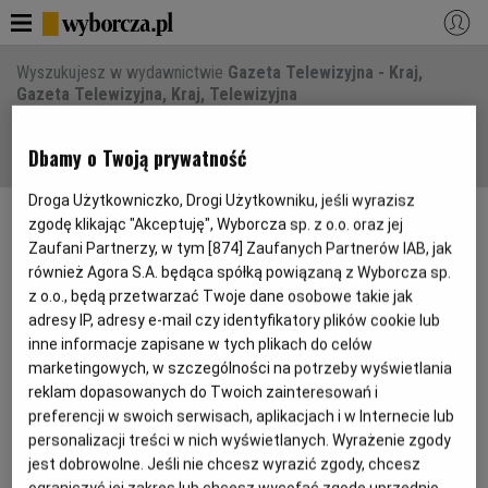
Wyszukujesz w wydawnictwie
Gazeta Telewizyjna - Kraj,
WYBORCZA.PL
Gazeta Telewizyjna, Kraj, Telewizyjna
Zaloguj się
Dzisiejsze wydanie papierowe
Kraj
Dbamy o Twoją prywatność
Świat
Gospodarka
Droga Użytkowniczko, Drogi Użytkowniku, jeśli wyrazisz
Kultura
Nauka
zgodę klikając "Akceptuję", Wyborcza sp. z o.o. oraz jej
Opinie
Jutronauci
Zaufani Partnerzy, w tym [
874
] Zaufanych Partnerów IAB, jak
Filtrowanie
również Agora S.A. będąca spółką powiązaną z Wyborcza sp.
Osiem dziewięć
Sport
z o.o., będą przetwarzać Twoje dane osobowe takie jak
Trafność
Najnowsze
Najstarsze
adresy IP, adresy e-mail czy identyfikatory plików cookie lub
BiQdata
Akcje społeczne
inne informacje zapisane w tych plikach do celów
Więcej
marketingowych, w szczególności na potrzeby wyświetlania
Drogi czytelniku,
reklam dopasowanych do Twoich zainteresowań i
preferencji w swoich serwisach, aplikacjach i w Internecie lub
NASZE SERWISY
jesteś teraz w archiwum tekstów wybranego w
personalizacji treści w nich wyświetlanych. Wyrażenie zgody
poprzednim kroku tytułu. Wpisz interesujący Cię
jest dobrowolne. Jeśli nie chcesz wyrazić zgody, chcesz
Serwisy lokalne
Wyborcza.pl
temat lub nazwisko autora w pustym polu powyżej.