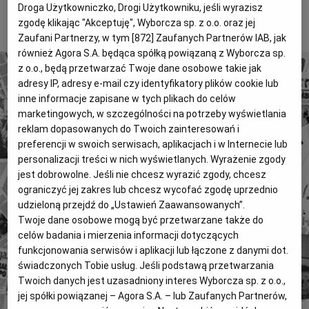
Droga Użytkowniczko, Drogi Użytkowniku, jeśli wyrazisz
Magazyny
Wyborcza Classic
To tylko fragment artykułu. Aby czytać dalej, kup dostęp
zgodę klikając "Akceptuję", Wyborcza sp. z o.o. oraz jej
poniżej.
Wyborcza.biz
Wysokie Obcasy
Zaufani Partnerzy, w tym [
872
] Zaufanych Partnerów IAB, jak
również Agora S.A. będąca spółką powiązaną z Wyborcza sp.
BIQdata
Jutronauci
z o.o., będą przetwarzać Twoje dane osobowe takie jak
adresy IP, adresy e-mail czy identyfikatory plików cookie lub
Archiwum
Inne serwisy
inne informacje zapisane w tych plikach do celów
marketingowych, w szczególności na potrzeby wyświetlania
reklam dopasowanych do Twoich zainteresowań i
4 miliony tekstów od 1989 roku.
preferencji w swoich serwisach, aplikacjach i w Internecie lub
Zyskaj dostęp do archiwalnych treści "Gazety
personalizacji treści w nich wyświetlanych. Wyrażenie zgody
jest dobrowolne. Jeśli nie chcesz wyrazić zgody, chcesz
Wyborczej".
ograniczyć jej zakres lub chcesz wycofać zgodę uprzednio
Znajdź historie, których szukasz.
udzieloną przejdź do „Ustawień Zaawansowanych”.
Twoje dane osobowe mogą być przetwarzane także do
celów badania i mierzenia informacji dotyczących
Kup dostęp
funkcjonowania serwisów i aplikacji lub łączone z danymi dot.
świadczonych Tobie usług. Jeśli podstawą przetwarzania
lub
Zaloguj się
Twoich danych jest uzasadniony interes Wyborcza sp. z o.o.,
jej spółki powiązanej – Agora S.A. – lub Zaufanych Partnerów,