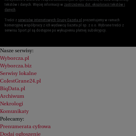
tekstów i danych. Więcej informacji w
zastrzeżeniu dot. eksploracji tekstów i
danych
.
Treści z
serwisów internetowych Grupy Gazeta.pl
prezentujemy w ramach
komercyjnej współpracy z ich wydawcą Gazeta.pl sp. z o.o. Wybrane treści z
serwisu Sport.pl są dostępne po wykupieniu płatnej subskrypcji.
Nasze serwisy:
Wyborcza.pl
Wyborcza.biz
Serwisy lokalne
CoJestGrane24.pl
BiqData.pl
Archiwum
Nekrologi
Komunikaty
Polecamy:
Prenumerata cyfrowa
Dodaj ogłoszenie