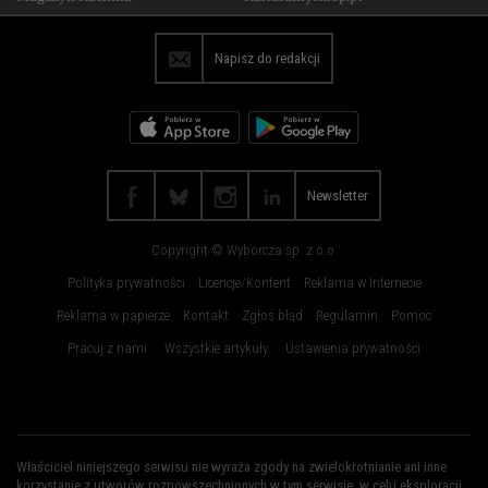
Olsztyn
Opole
Płock
Poznań
Napisz do redakcji
Radom
Rybnik
Rzeszów
Sosnowiec
Szczecin
Toruń
Trójmiasto
Wałbrzych
Newsletter
Warszawa
Wrocław
Copyright © Wyborcza sp. z o.o.
Zakopane
Zielona Góra
Polityka prywatności
Licencje/Kontent
Reklama w Internecie
Reklama w papierze
Kontakt
Zgłoś błąd
Regulamin
Pomoc
Pracuj z nami
Wszystkie artykuły
Ustawienia prywatności
Właściciel niniejszego serwisu nie wyraża zgody na zwielokrotnianie ani inne
korzystanie z utworów rozpowszechnionych w tym serwisie, w celu eksploracji