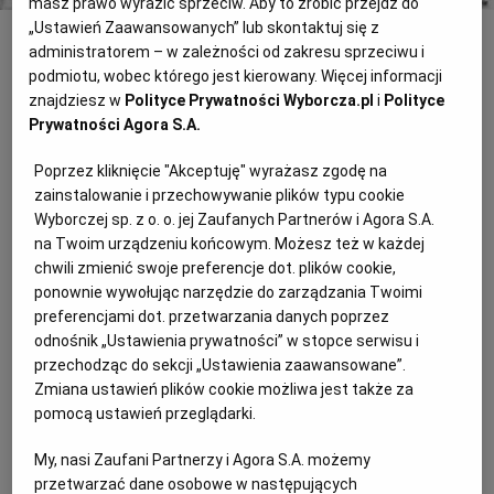
masz prawo wyrazić sprzeciw. Aby to zrobić przejdź do
„Ustawień Zaawansowanych” lub skontaktuj się z
administratorem – w zależności od zakresu sprzeciwu i
INNE
podmiotu, wobec którego jest kierowany. Więcej informacji
Koło fortuny; Poniedziałek, II, 18.35
znajdziesz w
Polityce Prywatności Wyborcza.pl
i
Polityce
Prywatności Agora S.A.
(W) "Nie oto chodzi, żeby wygrać, ale żeby grać" - tak wyglądało
hasło nadanego wczoraj "Koła fortuny", wypisane czarnymi
Poprzez kliknięcie "Akceptuję" wyrażasz zgodę na
literami na białym tle. Chodzi nie tylko o to, żeby
zainstalowanie i przechowywanie plików typu cookie
Dyplomatyczna choroba wiceadmirała
Wyborczej sp. z o. o. jej Zaufanych Partnerów i Agora S.A.
na Twoim urządzeniu końcowym. Możesz też w każdej
(P) Rzecznik prasowy rządu Andrzej Zarębski nie chciał we
chwili zmienić swoje preferencje dot. plików cookie,
wtorek odpowiedzieć na pytanie grupy dziennikarzy, czy wobec
ponownie wywołując narzędzie do zarządzania Twoimi
ministra Piotra Kołodziejczyka zastana wyciągnięte
preferencjami dot. przetwarzania danych poprzez
konsekwencje za jego ostatnia wypowiedź na temat
odnośnik „Ustawienia prywatności” w stopce serwisu i
ewentualnego cywilnego ministra obrony narodowej w przyszłym
rządzie.
przechodząc do sekcji „Ustawienia zaawansowane”.
Zmiana ustawień plików cookie możliwa jest także za
STUDIUM WOJSKOWE ZAWIESZONE
pomocą ustawień przeglądarki.
STUDIUM WOJSKOWE ZAWIESZONE Szkolenie wojskowe
My, nasi Zaufani Partnerzy i Agora S.A. możemy
studentów zostaje zawieszone od 1 października do końca roku
przetwarzać dane osobowe w następujących
akademickiego, ponieważ nie opracowano takiej koncepcji, która