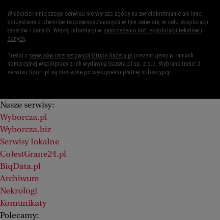
Właściciel niniejszego serwisu nie wyraża zgody na zwielokrotnianie ani inne
korzystanie z utworów rozpowszechnionych w tym serwisie, w celu eksploracji
tekstów i danych. Więcej informacji w
zastrzeżeniu dot. eksploracji tekstów i
danych
.
Treści z
serwisów internetowych Grupy Gazeta.pl
prezentujemy w ramach
komercyjnej współpracy z ich wydawcą Gazeta.pl sp. z o.o. Wybrane treści z
serwisu Sport.pl są dostępne po wykupieniu płatnej subskrypcji.
Nasze serwisy:
Wyborcza.pl
Wyborcza.biz
Serwisy lokalne
CoJestGrane24.pl
BiqData.pl
Archiwum
Nekrologi
Komunikaty
Polecamy: