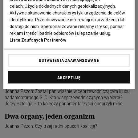
celach:
Użycie dokładnych danych geolokalizacyjnych.
Śpię spokojnie
Aktywne skanowanie charakterystyki urządzenia do celów
identyfikacji. Przechowywanie informacji na urządzeniu lub
Joanna Pszon: Dlaczego poseł Franciszek Szelwicki chce, aby
dostęp do nich. Spersonalizowane reklamy i treści, pomiar
premier odwołał pana ze stanowiska wojewody? Adam Pęzioł: -
reklam i treści, badnie odbiorców i ulepszanie usług.
Nie wiem. Może z powodów politycznych? - Zarzut, że
Lista Zaufanych Partnerów
Trzeba mówić prawdę
Joanna Pszon: Czy Platforma Obywatelska poprze kandydaturę
USTAWIENIA ZAAWANSOWANE
Adama Pęzioła na senatora? Ryszard Zembaczyński: Nie było z
mojej strony żadnej odpowiedzi. Tymczasem czytam dziś
AKCEPTUJĘ
Kolejne wyzwanie
Joanna Pszon: Został pan właśnie wiceprzewodniczącym klubu
parlamentarnego SLD. Kto wiceprzewodniczących wybierał?
Jerzy Szteliga: - To koledzy parlamentarzyści obdarzyli mnie
Dwa organy, jeden organizm
Joanna Pszon: Czy trzej radni opuścili koalicję?