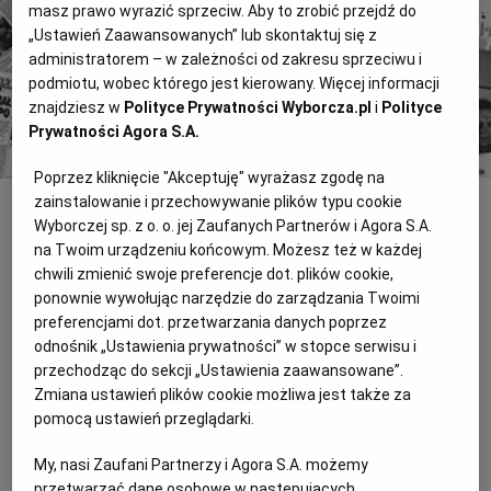
masz prawo wyrazić sprzeciw. Aby to zrobić przejdź do
„Ustawień Zaawansowanych” lub skontaktuj się z
administratorem – w zależności od zakresu sprzeciwu i
Kup dostęp
podmiotu, wobec którego jest kierowany. Więcej informacji
lub
Zaloguj się
znajdziesz w
Polityce Prywatności Wyborcza.pl
i
Polityce
Prywatności Agora S.A.
Poprzez kliknięcie "Akceptuję" wyrażasz zgodę na
zainstalowanie i przechowywanie plików typu cookie
INNE
Wyborczej sp. z o. o. jej Zaufanych Partnerów i Agora S.A.
na Twoim urządzeniu końcowym. Możesz też w każdej
Przez kłopoty do władzy
chwili zmienić swoje preferencje dot. plików cookie,
Joanna Pszon: Rada wojewódzka SLD namawia polityków
ponownie wywołując narzędzie do zarządzania Twoimi
Opolszczyzny o zawarcie Paktu dla województwa. Są też zespoły
preferencjami dot. przetwarzania danych poprzez
negocjacyjne ds. służby zdrowia i regionu. Mają one negocjować
odnośnik „Ustawienia prywatności” w stopce serwisu i
z Mniejszością Niemiecką czy wszystkimi?
przechodząc do sekcji „Ustawienia zaawansowane”.
Zmiana ustawień plików cookie możliwa jest także za
Znany i lubiany
pomocą ustawień przeglądarki.
Joanna Pszon: Skąd takie poparcie w prawyborach? Leszek
Korzeniowski: Z urny wyborczej. A skąd się w niej wzięło? - Ludzie
My, nasi Zaufani Partnerzy i Agora S.A. możemy
wrzucili. Tylko dlaczego akurat na pana? - Pracujemy 12
przetwarzać dane osobowe w następujących