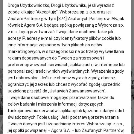
Magazyny
Wyborcza Classic
Droga Użytkowniczko, Drogi Użytkowniku, jeśli wyrazisz
Jerzy Szteliga: - Z tymi, którzy są chętni. Na razie
zgodę klikając "Akceptuję", Wyborcza sp. z o.o. oraz jej
Wyborcza.biz
Wysokie Obcasy
Zaufani Partnerzy, w tym [
874
] Zaufanych Partnerów IAB, jak
oficjalną deklarację złożyła Mniejszość. Rozmowy
również Agora S.A. będąca spółką powiązaną z Wyborcza sp.
były też z szefem innego ugrupowania, ale
BIQdata
Jutronauci
z o.o., będą przetwarzać Twoje dane osobowe takie jak
nieoficjalne, więc nie mogę na razie powiedzieć
Archiwum
Inne serwisy
adresy IP, adresy e-mail czy identyfikatory plików cookie lub
którego.
inne informacje zapisane w tych plikach do celów
marketingowych, w szczególności na potrzeby wyświetlania
To tylko fragment artykułu. Aby czytać dalej, kup dostęp
reklam dopasowanych do Twoich zainteresowań i
poniżej.
preferencji w swoich serwisach, aplikacjach i w Internecie lub
personalizacji treści w nich wyświetlanych. Wyrażenie zgody
jest dobrowolne. Jeśli nie chcesz wyrazić zgody, chcesz
ograniczyć jej zakres lub chcesz wycofać zgodę uprzednio
udzieloną przejdź do „Ustawień Zaawansowanych”.
Twoje dane osobowe mogą być przetwarzane także do
celów badania i mierzenia informacji dotyczących
4 miliony tekstów od 1989 roku.
funkcjonowania serwisów i aplikacji lub łączone z danymi dot.
Zyskaj dostęp do archiwalnych treści "Gazety
świadczonych Tobie usług. Jeśli podstawą przetwarzania
Wyborczej".
Twoich danych jest uzasadniony interes Wyborcza sp. z o.o.,
jej spółki powiązanej – Agora S.A. – lub Zaufanych Partnerów,
Znajdź historie, których szukasz.