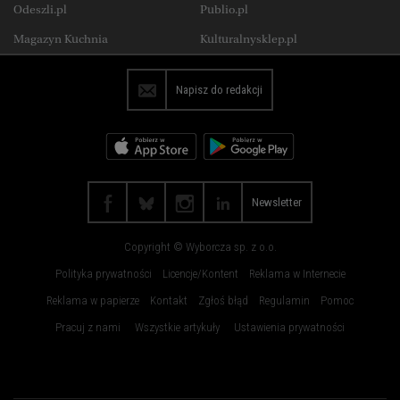
Odeszli.pl
Publio.pl
Lublin
Łódź
Wysokie Obcasy Praca
Magazyn Kuchnia
Kulturalnysklep.pl
Olsztyn
Opole
Płock
Poznań
Napisz do redakcji
Radom
Rybnik
Rzeszów
Sosnowiec
Szczecin
Toruń
Trójmiasto
Wałbrzych
Newsletter
Warszawa
Wrocław
Copyright © Wyborcza sp. z o.o.
Zakopane
Zielona Góra
Polityka prywatności
Licencje/Kontent
Reklama w Internecie
Reklama w papierze
Kontakt
Zgłoś błąd
Regulamin
Pomoc
Pracuj z nami
Wszystkie artykuły
Ustawienia prywatności