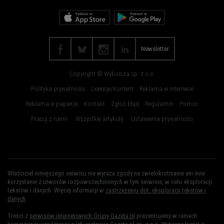
Rzeszów
Sosnowiec
Szczecin
Toruń
Trójmiasto
Wałbrzych
Newsletter
Warszawa
Wrocław
Copyright © Wyborcza sp. z o.o.
Zakopane
Zielona Góra
Polityka prywatności
Licencje/Kontent
Reklama w Internecie
Reklama w papierze
Kontakt
Zgłoś błąd
Regulamin
Pomoc
Pracuj z nami
Wszystkie artykuły
Ustawienia prywatności
Właściciel niniejszego serwisu nie wyraża zgody na zwielokrotnianie ani inne
korzystanie z utworów rozpowszechnionych w tym serwisie, w celu eksploracji
tekstów i danych. Więcej informacji w
zastrzeżeniu dot. eksploracji tekstów i
danych
.
Treści z
serwisów internetowych Grupy Gazeta.pl
prezentujemy w ramach