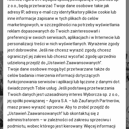
Magazyny
Wyborcza Classic
z o.o., będą przetwarzać Twoje dane osobowe takie jak
Podpisując zdjęcie z wręczania dyplomów za
adresy IP, adresy e-mail czy identyfikatory plików cookie lub
Wyborcza.biz
Wysokie Obcasy
wysłuchanie opolskiego hejnału, Edwarda Kowalczyka
inne informacje zapisane w tych plikach do celów
marketingowych, w szczególności na potrzeby wyświetlania
nazwałam Ryszardem. Za pomyłkę przepraszam.
BIQdata
Jutronauci
reklam dopasowanych do Twoich zainteresowań i
Archiwum
Inne serwisy
preferencji w swoich serwisach, aplikacjach i w Internecie lub
To tylko fragment artykułu. Aby czytać dalej, kup dostęp
poniżej.
personalizacji treści w nich wyświetlanych. Wyrażenie zgody
jest dobrowolne. Jeśli nie chcesz wyrazić zgody, chcesz
ograniczyć jej zakres lub chcesz wycofać zgodę uprzednio
udzieloną przejdź do „Ustawień Zaawansowanych”.
Twoje dane osobowe mogą być przetwarzane także do
celów badania i mierzenia informacji dotyczących
funkcjonowania serwisów i aplikacji lub łączone z danymi dot.
4 miliony tekstów od 1989 roku.
świadczonych Tobie usług. Jeśli podstawą przetwarzania
Twoich danych jest uzasadniony interes Wyborcza sp. z o.o.,
Zyskaj dostęp do archiwalnych treści "Gazety
jej spółki powiązanej – Agora S.A. – lub Zaufanych Partnerów,
Wyborczej".
masz prawo wyrazić sprzeciw. Aby to zrobić przejdź do
Znajdź historie, których szukasz.
„Ustawień Zaawansowanych” lub skontaktuj się z
administratorem – w zależności od zakresu sprzeciwu i
podmiotu, wobec którego jest kierowany. Więcej informacji