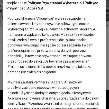
Kup dostęp
znajdziesz w
Polityce Prywatności Wyborcza.pl
i
Polityce
Prywatności Agora S.A.
lub
Zaloguj się
Poprzez kliknięcie "Akceptuję" wyrażasz zgodę na
zainstalowanie i przechowywanie plików typu cookie
Wyborczej sp. z o. o. jej Zaufanych Partnerów i Agora S.A.
na Twoim urządzeniu końcowym. Możesz też w każdej
INNE
chwili zmienić swoje preferencje dot. plików cookie,
wyjaśnienia
ponownie wywołując narzędzie do zarządzania Twoimi
preferencjami dot. przetwarzania danych poprzez
Pisząc o I Studenckim Przeglądzie Kina Niemego, który skończył
odnośnik „Ustawienia prywatności” w stopce serwisu i
się w zeszły weekend w Opolu, nie zaznaczyliśmy, że publikowane
przechodząc do sekcji „Ustawienia zaawansowane”.
w "Gazecie" fotosy z filmów pochodzą od Inter-nationes, oddziału
Zmiana ustawień plików cookie możliwa jest także za
Instytutu Goethego w Bonn.
pomocą ustawień przeglądarki.
My, nasi Zaufani Partnerzy i Agora S.A. możemy
przetwarzać dane osobowe w następujących
celach:
Użycie dokładnych danych geolokalizacyjnych.
Wyborcza.pl
Aktywne skanowanie charakterystyki urządzenia do celów
identyfikacji. Przechowywanie informacji na urządzeniu lub
dostęp do nich. Spersonalizowane reklamy i treści, pomiar