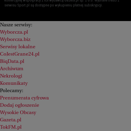
komercyjnej współpracy z ich wydawcą Gazeta.pl sp. z o.o. Wybrane treści z
serwisu Sport.pl są dostępne po wykupieniu płatnej subskrypcji.
Nasze serwisy:
Wyborcza.pl
Wyborcza.biz
Serwisy lokalne
CoJestGrane24.pl
BiqData.pl
Archiwum
Nekrologi
Komunikaty
Polecamy:
Prenumerata cyfrowa
Dodaj ogłoszenie
Wysokie Obcasy
Gazeta.pl
TokFM.pl