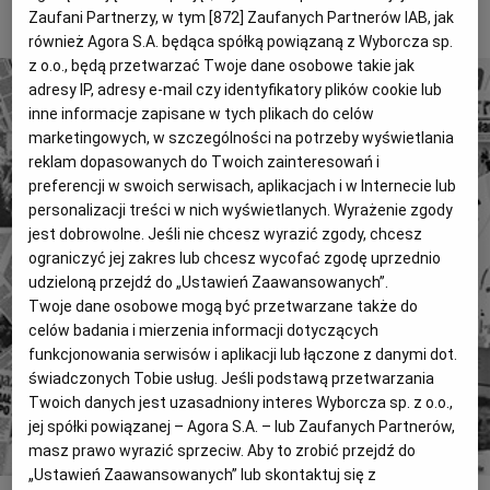
To tylko fragment artykułu. Aby czytać dalej, kup dostęp
Zaufani Partnerzy, w tym [
872
] Zaufanych Partnerów IAB, jak
Magazyny
Wyborcza Classic
poniżej.
również Agora S.A. będąca spółką powiązaną z Wyborcza sp.
Wyborcza.biz
Wysokie Obcasy
z o.o., będą przetwarzać Twoje dane osobowe takie jak
adresy IP, adresy e-mail czy identyfikatory plików cookie lub
BIQdata
Jutronauci
inne informacje zapisane w tych plikach do celów
marketingowych, w szczególności na potrzeby wyświetlania
Archiwum
Inne serwisy
reklam dopasowanych do Twoich zainteresowań i
preferencji w swoich serwisach, aplikacjach i w Internecie lub
4 miliony tekstów od 1989 roku.
personalizacji treści w nich wyświetlanych. Wyrażenie zgody
Zyskaj dostęp do archiwalnych treści "Gazety
jest dobrowolne. Jeśli nie chcesz wyrazić zgody, chcesz
ograniczyć jej zakres lub chcesz wycofać zgodę uprzednio
Wyborczej".
udzieloną przejdź do „Ustawień Zaawansowanych”.
Znajdź historie, których szukasz.
Twoje dane osobowe mogą być przetwarzane także do
celów badania i mierzenia informacji dotyczących
funkcjonowania serwisów i aplikacji lub łączone z danymi dot.
Kup dostęp
świadczonych Tobie usług. Jeśli podstawą przetwarzania
Twoich danych jest uzasadniony interes Wyborcza sp. z o.o.,
lub
Zaloguj się
jej spółki powiązanej – Agora S.A. – lub Zaufanych Partnerów,
masz prawo wyrazić sprzeciw. Aby to zrobić przejdź do
„Ustawień Zaawansowanych” lub skontaktuj się z