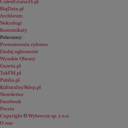
CoJestGrane24.pl
BiqData.pl
Archiwum
Nekrologi
Komunikaty
Polecamy:
Prenumerata cyfrowa
Dodaj ogłoszenie
Wysokie Obcasy
Gazeta.pl
TokFM.pl
Publio.pl
KulturalnySklep.pl
Newsletter
Facebook
Poczta
Copyright
©
Wyborcza sp. z o.o.
O nas