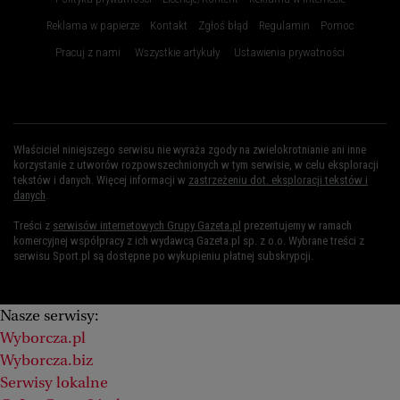
Reklama w papierze
Kontakt
Zgłoś błąd
Regulamin
Pomoc
Pracuj z nami
Wszystkie artykuły
Ustawienia prywatności
Właściciel niniejszego serwisu nie wyraża zgody na zwielokrotnianie ani inne
korzystanie z utworów rozpowszechnionych w tym serwisie, w celu eksploracji
tekstów i danych. Więcej informacji w
zastrzeżeniu dot. eksploracji tekstów i
danych
.
Treści z
serwisów internetowych Grupy Gazeta.pl
prezentujemy w ramach
komercyjnej współpracy z ich wydawcą Gazeta.pl sp. z o.o. Wybrane treści z
serwisu Sport.pl są dostępne po wykupieniu płatnej subskrypcji.
Nasze serwisy:
Wyborcza.pl
Wyborcza.biz
Serwisy lokalne