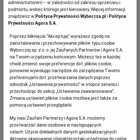
administratorem – w zależności od zakresu sprzeciwu i
INNE
podmiotu, wobec którego jest kierowany. Więcej informacji
znajdziesz w
Polityce Prywatności Wyborcza.pl
i
Polityce
Ukraina zniosła embargo na polskie
Prywatności Agora S.A.
mięso
Poprzez kliknięcie "Akceptuję" wyrażasz zgodę na
Informację przekazał wczoraj przed południem rzecznik
zainstalowanie i przechowywanie plików typu cookie
Państwowego Departamentu Medycyny Weterynaryjnej Ukrainy
Wyborczej sp. z o. o. jej Zaufanych Partnerów i Agora S.A.
Anatolij Osadczy. Prawo sprzedaży na ten rynek otrzymały 23
na Twoim urządzeniu końcowym. Możesz też w każdej
polskie
chwili zmienić swoje preferencje dot. plików cookie,
Największa agencja płatnicza w Unii leży
ponownie wywołując narzędzie do zarządzania Twoimi
i kwiczy
preferencjami dot. przetwarzania danych poprzez
odnośnik „Ustawienia prywatności” w stopce serwisu i
W ciągu ostatniego roku dwukrotnie zwalniano dyrektorów
przechodząc do sekcji „Ustawienia zaawansowane”.
regionalnych ARiMR. Wymieniono 80 proc. kierowników biur
Zmiana ustawień plików cookie możliwa jest także za
powiatowych. Resort rolnictwa ostrzega: Przez ten bałagan
pomocą ustawień przeglądarki.
mogą się opóźnić dopłaty
My, nasi Zaufani Partnerzy i Agora S.A. możemy
ROLNICY DO DOMU
przetwarzać dane osobowe w następujących
Rolnicy, którzy w latach 2004-06 skorzystali z unijnych funduszy
celach:
Użycie dokładnych danych geolokalizacyjnych.
na inwestycje, nie będą mogli starać się o nowe pieniądze przez
Aktywne skanowanie charakterystyki urządzenia do celów