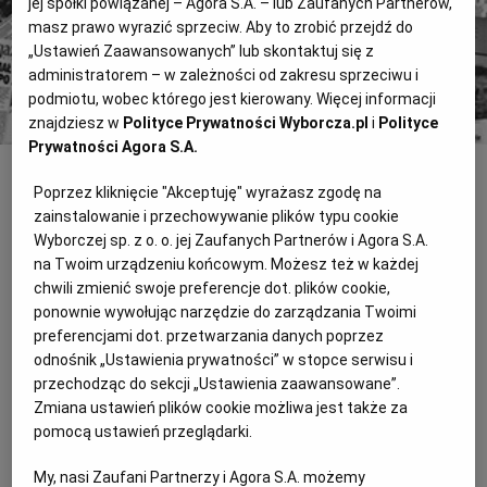
jej spółki powiązanej – Agora S.A. – lub Zaufanych Partnerów,
masz prawo wyrazić sprzeciw. Aby to zrobić przejdź do
Kup dostęp
„Ustawień Zaawansowanych” lub skontaktuj się z
lub
Zaloguj się
administratorem – w zależności od zakresu sprzeciwu i
podmiotu, wobec którego jest kierowany. Więcej informacji
znajdziesz w
Polityce Prywatności Wyborcza.pl
i
Polityce
Prywatności Agora S.A.
INNE
Poprzez kliknięcie "Akceptuję" wyrażasz zgodę na
zainstalowanie i przechowywanie plików typu cookie
POLSKI DLA POLAKÓW?!
Wyborczej sp. z o. o. jej Zaufanych Partnerów i Agora S.A.
Wystarczy, że kierownictwo redakcji na chwilę się zagapi i już
na Twoim urządzeniu końcowym. Możesz też w każdej
jacyś nieodpowiedzialni redaktorzy uruchamiają cykl o języku
chwili zmienić swoje preferencje dot. plików cookie,
polskim, który zupełnie kierownictwu się nie podoba. Co
ponownie wywołując narzędzie do zarządzania Twoimi
preferencjami dot. przetwarzania danych poprzez
GIERTYCH: TY NAD POZIOMY NIE
odnośnik „Ustawienia prywatności” w stopce serwisu i
WYLATUJ
przechodząc do sekcji „Ustawienia zaawansowane”.
Zmiana ustawień plików cookie możliwa jest także za
Maturalny absurd. Uczniowie rezygnują z ambitnej matury, bo jej
pomocą ustawień przeglądarki.
zdawanie się nie opłaca
PROSZĘ SIĘ NIE ROZTKLIWIAĆ, PANIE
My, nasi Zaufani Partnerzy i Agora S.A. możemy