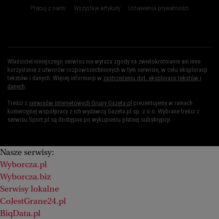
Pracuj z nami
Wszystkie artykuły
Ustawienia prywatności
Właściciel niniejszego serwisu nie wyraża zgody na zwielokrotnianie ani inne
korzystanie z utworów rozpowszechnionych w tym serwisie, w celu eksploracji
tekstów i danych. Więcej informacji w
zastrzeżeniu dot. eksploracji tekstów i
danych
.
Treści z
serwisów internetowych Grupy Gazeta.pl
prezentujemy w ramach
komercyjnej współpracy z ich wydawcą Gazeta.pl sp. z o.o. Wybrane treści z
serwisu Sport.pl są dostępne po wykupieniu płatnej subskrypcji.
Nasze serwisy:
Wyborcza.pl
Wyborcza.biz
Serwisy lokalne
CoJestGrane24.pl
BiqData.pl