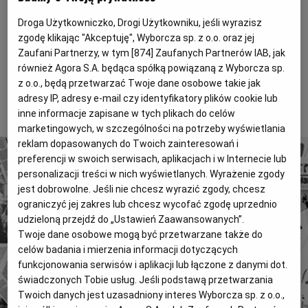
nie? A dla mniejszości narodowych - nie? W
Magazyny
Wyborcza Classic
Droga Użytkowniczko, Drogi Użytkowniku, jeśli wyrazisz
najlepszym razie naiwne są tłumaczenia redaktorów,
Wyborcza.biz
Wysokie Obcasy
zgodę klikając "Akceptuję", Wyborcza sp. z o.o. oraz jej
że to nie ukryta ksenofobia, lecz zwykły językowy
Zaufani Partnerzy, w tym [
874
] Zaufanych Partnerów IAB, jak
żart, coś jakby tytuł rozmówek typu "Angielski dla
BIQdata
Jutronauci
również Agora S.A. będąca spółką powiązaną z Wyborcza sp.
Polaków"!
z o.o., będą przetwarzać Twoje dane osobowe takie jak
Archiwum
Inne serwisy
adresy IP, adresy e-mail czy identyfikatory plików cookie lub
To tylko fragment artykułu. Aby czytać dalej, kup dostęp
inne informacje zapisane w tych plikach do celów
poniżej.
marketingowych, w szczególności na potrzeby wyświetlania
reklam dopasowanych do Twoich zainteresowań i
preferencji w swoich serwisach, aplikacjach i w Internecie lub
personalizacji treści w nich wyświetlanych. Wyrażenie zgody
jest dobrowolne. Jeśli nie chcesz wyrazić zgody, chcesz
ograniczyć jej zakres lub chcesz wycofać zgodę uprzednio
udzieloną przejdź do „Ustawień Zaawansowanych”.
4 miliony tekstów od 1989 roku.
Twoje dane osobowe mogą być przetwarzane także do
Zyskaj dostęp do archiwalnych treści "Gazety
celów badania i mierzenia informacji dotyczących
Wyborczej".
funkcjonowania serwisów i aplikacji lub łączone z danymi dot.
świadczonych Tobie usług. Jeśli podstawą przetwarzania
Znajdź historie, których szukasz.
Twoich danych jest uzasadniony interes Wyborcza sp. z o.o.,