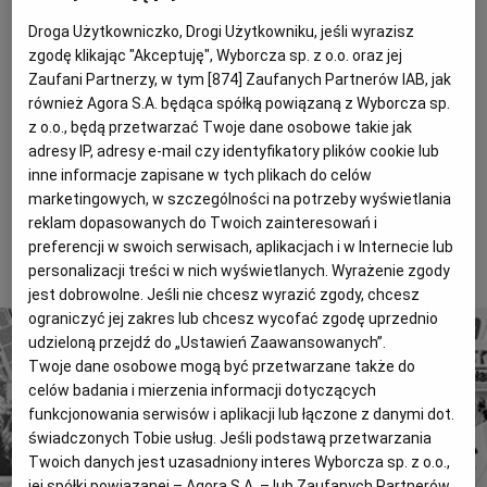
oświadczeń lustracyjnych. - Jestem wysoce
Magazyny
Wyborcza Classic
Droga Użytkowniczko, Drogi Użytkowniku, jeśli wyrazisz
zaniepokojony tym, że jak komuś w Polsce jakaś
zgodę klikając "Akceptuję", Wyborcza sp. z o.o. oraz jej
Wyborcza.biz
Wysokie Obcasy
ustawa nie odpowiada, to mówi, że nie będzie jej
Zaufani Partnerzy, w tym [
874
] Zaufanych Partnerów IAB, jak
BIQdata
stosował. Powstaje pytanie, skąd taki potężny opór -
Jutronauci
również Agora S.A. będąca spółką powiązaną z Wyborcza sp.
dodał prezydent Kaczyński. Za tym, żeby wszyscy
z o.o., będą przetwarzać Twoje dane osobowe takie jak
Archiwum
Inne serwisy
adresy IP, adresy e-mail czy identyfikatory plików cookie lub
dziennikarze złożyli oświadczenia lustracyjne,
inne informacje zapisane w tych plikach do celów
opowiedział się wczoraj szef klubu PO Bogdan
marketingowych, w szczególności na potrzeby wyświetlania
Zdrojewski.
reklam dopasowanych do Twoich zainteresowań i
preferencji w swoich serwisach, aplikacjach i w Internecie lub
To tylko fragment artykułu. Aby czytać dalej, kup dostęp
personalizacji treści w nich wyświetlanych. Wyrażenie zgody
poniżej.
jest dobrowolne. Jeśli nie chcesz wyrazić zgody, chcesz
ograniczyć jej zakres lub chcesz wycofać zgodę uprzednio
udzieloną przejdź do „Ustawień Zaawansowanych”.
Twoje dane osobowe mogą być przetwarzane także do
celów badania i mierzenia informacji dotyczących
funkcjonowania serwisów i aplikacji lub łączone z danymi dot.
świadczonych Tobie usług. Jeśli podstawą przetwarzania
4 miliony tekstów od 1989 roku.
Twoich danych jest uzasadniony interes Wyborcza sp. z o.o.,
Zyskaj dostęp do archiwalnych treści "Gazety
jej spółki powiązanej – Agora S.A. – lub Zaufanych Partnerów,