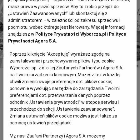
Wyborczej".
masz prawo wyrazić sprzeciw. Aby to zrobić przejdź do
„Ustawień Zaawansowanych” lub skontaktuj się z
Znajdź historie, których szukasz.
administratorem – w zależności od zakresu sprzeciwu i
podmiotu, wobec którego jest kierowany. Więcej informacji
Kup dostęp
znajdziesz w
Polityce Prywatności Wyborcza.pl
i
Polityce
Prywatności Agora S.A.
lub
Zaloguj się
Poprzez kliknięcie "Akceptuję" wyrażasz zgodę na
zainstalowanie i przechowywanie plików typu cookie
Wyborczej sp. z o. o. jej Zaufanych Partnerów i Agora S.A.
na Twoim urządzeniu końcowym. Możesz też w każdej
INNE
chwili zmienić swoje preferencje dot. plików cookie,
ponownie wywołując narzędzie do zarządzania Twoimi
PO łagodna dla Palikota
preferencjami dot. przetwarzania danych poprzez
Janusz Palikot zamiast zawieszenia w prawach członka klubu PO
odnośnik „Ustawienia prywatności” w stopce serwisu i
dostał naganę. - W jego oczach dostrzegliśmy skruchę -
przechodząc do sekcji „Ustawienia zaawansowane”.
powiedział nam wiceszef klubu Grzegorz Dolniak. Wcześniej
Zmiana ustawień plików cookie możliwa jest także za
pomocą ustawień przeglądarki.
PiS przeciw referendum
My, nasi Zaufani Partnerzy i Agora S.A. możemy
PiS nie poprze wniosku LPR o referendum w sprawie edukacji i