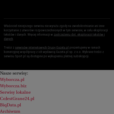
Właściciel niniejszego serwisu nie wyraża zgody na zwielokrotnianie ani inne
korzystanie z utworów rozpowszechnionych w tym serwisie, w celu eksploracji
tekstów i danych. Więcej informacji w
zastrzeżeniu dot. eksploracji tekstów i
danych
.
Treści z
serwisów internetowych Grupy Gazeta.pl
prezentujemy w ramach
komercyjnej współpracy z ich wydawcą Gazeta.pl sp. z o.o. Wybrane treści z
serwisu Sport.pl są dostępne po wykupieniu płatnej subskrypcji.
Nasze serwisy:
Wyborcza.pl
Wyborcza.biz
Serwisy lokalne
CoJestGrane24.pl
BiqData.pl
Archiwum