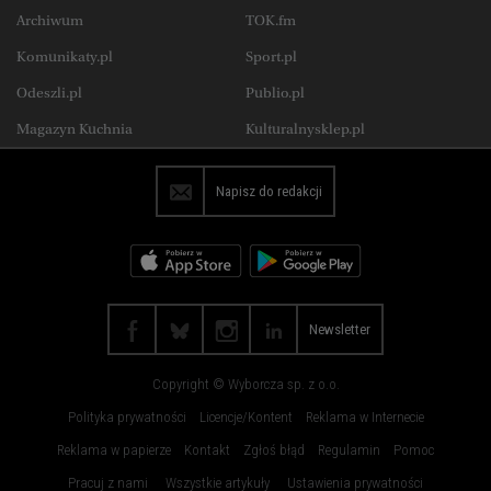
Portrety Kobiet
Nowy Numer
Nieruchomości
Ale Historia
Archiwum
Magazyn Książki
TOK.fm
Katowice
Kielce
Wysokie Obcasy Extra
Zdrowie
Komunikaty.pl
Sport.pl
Koszalin
Kraków
Uroda
Jedzenie
Odeszli.pl
Publio.pl
Lublin
Łódź
Wysokie Obcasy Praca
Magazyn Kuchnia
Kulturalnysklep.pl
Olsztyn
Opole
Płock
Poznań
Napisz do redakcji
Radom
Rybnik
Rzeszów
Sosnowiec
Szczecin
Toruń
Trójmiasto
Wałbrzych
Newsletter
Warszawa
Wrocław
Copyright © Wyborcza sp. z o.o.
Zakopane
Zielona Góra
Polityka prywatności
Licencje/Kontent
Reklama w Internecie
Reklama w papierze
Kontakt
Zgłoś błąd
Regulamin
Pomoc
Pracuj z nami
Wszystkie artykuły
Ustawienia prywatności