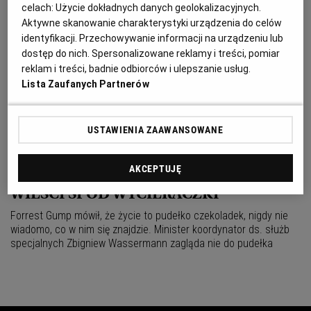
celach:
Użycie dokładnych danych geolokalizacyjnych.
MARSZAŁEK WASSERMANN, CZYLI
Aktywne skanowanie charakterystyki urządzenia do celów
RZECZPOSPOLITA PROKURATORSKA
identyfikacji. Przechowywanie informacji na urządzeniu lub
dostęp do nich. Spersonalizowane reklamy i treści, pomiar
Zbigniew Wassermann, co potwierdził premier, jest kandydatem
reklam i treści, badnie odbiorców i ulepszanie usług.
Prawa i Sprawiedliwości na stanowisko marszałka Sejmu. Jest to
Lista Zaufanych Partnerów
kolejny prokurator, który może dostać odpowiedzialne
CZWARTA KONTRA TRZECIA
USTAWIENIA ZAAWANSOWANE
Wielkim przegranym dzisiejszej debaty Kaczyński - Kwaśniewski
jest na razie Tusk. Najgroźniejszy konkurent PiS i LiD musi
oglądać najważniejszy mecz w telewizji. Kto go wygra?
AKCEPTUJĘ
WIEŚCI SPOD WYCIERACZKI
Forrest Gump mówił, że życie to pudełko czekoladek, nigdy nie
wiadomo, co w nim się znajdzie. Minister koordynator ds. służb
specjalnych Zbigniew Wassermann zagląda nie do pudełka