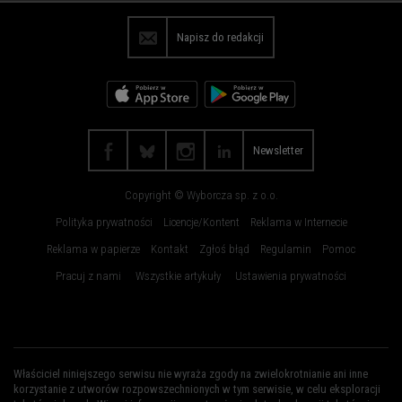
Płock
Poznań
Napisz do redakcji
Radom
Rybnik
Rzeszów
Sosnowiec
Szczecin
Toruń
Trójmiasto
Wałbrzych
Newsletter
Warszawa
Wrocław
Copyright © Wyborcza sp. z o.o.
Zakopane
Zielona Góra
Polityka prywatności
Licencje/Kontent
Reklama w Internecie
Reklama w papierze
Kontakt
Zgłoś błąd
Regulamin
Pomoc
Pracuj z nami
Wszystkie artykuły
Ustawienia prywatności
Właściciel niniejszego serwisu nie wyraża zgody na zwielokrotnianie ani inne
korzystanie z utworów rozpowszechnionych w tym serwisie, w celu eksploracji