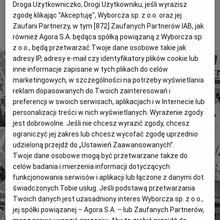
Droga Użytkowniczko, Drogi Użytkowniku, jeśli wyrazisz
może dostać odpowiedzialne stanowisko państwowe.
Magazyny
Wyborcza Classic
zgodę klikając "Akceptuję", Wyborcza sp. z o.o. oraz jej
Zaufani Partnerzy, w tym [
872
] Zaufanych Partnerów IAB, jak
Wyborcza.biz
Wysokie Obcasy
To tylko fragment artykułu. Aby czytać dalej, kup dostęp
również Agora S.A. będąca spółką powiązaną z Wyborcza sp.
poniżej.
BIQdata
Jutronauci
z o.o., będą przetwarzać Twoje dane osobowe takie jak
adresy IP, adresy e-mail czy identyfikatory plików cookie lub
Archiwum
Inne serwisy
inne informacje zapisane w tych plikach do celów
marketingowych, w szczególności na potrzeby wyświetlania
reklam dopasowanych do Twoich zainteresowań i
preferencji w swoich serwisach, aplikacjach i w Internecie lub
personalizacji treści w nich wyświetlanych. Wyrażenie zgody
4 miliony tekstów od 1989 roku.
jest dobrowolne. Jeśli nie chcesz wyrazić zgody, chcesz
Zyskaj dostęp do archiwalnych treści "Gazety
ograniczyć jej zakres lub chcesz wycofać zgodę uprzednio
Wyborczej".
udzieloną przejdź do „Ustawień Zaawansowanych”.
Znajdź historie, których szukasz.
Twoje dane osobowe mogą być przetwarzane także do
celów badania i mierzenia informacji dotyczących
funkcjonowania serwisów i aplikacji lub łączone z danymi dot.
Kup dostęp
świadczonych Tobie usług. Jeśli podstawą przetwarzania
Twoich danych jest uzasadniony interes Wyborcza sp. z o.o.,
lub
Zaloguj się
jej spółki powiązanej – Agora S.A. – lub Zaufanych Partnerów,