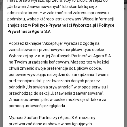
masz prawo wyrazić sprzeciw. Aby to zrobić przejdź do
„Ustawień Zaawansowanych” lub skontaktuj się z
administratorem – w zależności od zakresu sprzeciwu i
podmiotu, wobec którego jest kierowany. Więcej informacji
INNE
znajdziesz w
Polityce Prywatności Wyborcza.pl
i
Polityce
PO CO AMERYKANIE LĄDUJĄ W ŁASKU
Prywatności Agora S.A.
250 ŻOŁNIERZY ARMII USA W POLSCE ZMIENI GEOPOLITYKĘ PO
Poprzez kliknięcie "Akceptuję" wyrażasz zgodę na
CO AMERYKANIE LĄDUJĄ W ŁASKU PAWEŁ WROŃSKI, GAZETA
zainstalowanie i przechowywanie plików typu cookie
WYBORCZA Dziś w Łasku minister obrony Tomasz Siemoniak
Wyborczej sp. z o. o. jej Zaufanych Partnerów i Agora S.A.
powita pierwszy
na Twoim urządzeniu końcowym. Możesz też w każdej
chwili zmienić swoje preferencje dot. plików cookie,
OLEKSY BRZYTWĄ LEPPERA
ponownie wywołując narzędzie do zarządzania Twoimi
Czy Józef Oleksy, obmawiając towarzyszy partyjnych, powiesił
preferencjami dot. przetwarzania danych poprzez
się na własnym języku, jak twierdzi eseldowski spec od bon
odnośnik „Ustawienia prywatności” w stopce serwisu i
motów Piotr Gadzinowski? O nie, pogłoski o samobójstwie
przechodząc do sekcji „Ustawienia zaawansowane”.
Zmiana ustawień plików cookie możliwa jest także za
IRONIA - SŁABA STRONA GIERTYCHA
pomocą ustawień przeglądarki.
"Uciekając, nadal dzielnie obrzucałem go gradem obelg" - tak
jeden z uczniów relacjonował wynik szkolnej bijatyki. W podobny
My, nasi Zaufani Partnerzy i Agora S.A. możemy
sposób Roman Giertych dyskutuje na temat
przetwarzać dane osobowe w następujących