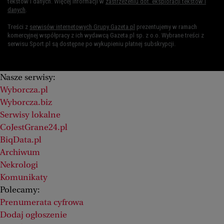
tekstów i danych. Więcej informacji w
zastrzeżeniu dot. eksploracji tekstów i
danych
.
Treści z
serwisów internetowych Grupy Gazeta.pl
prezentujemy w ramach
komercyjnej współpracy z ich wydawcą Gazeta.pl sp. z o.o. Wybrane treści z
serwisu Sport.pl są dostępne po wykupieniu płatnej subskrypcji.
Nasze serwisy:
Wyborcza.pl
Wyborcza.biz
Serwisy lokalne
CoJestGrane24.pl
BiqData.pl
Archiwum
Nekrologi
Komunikaty
Polecamy:
Prenumerata cyfrowa
Dodaj ogłoszenie