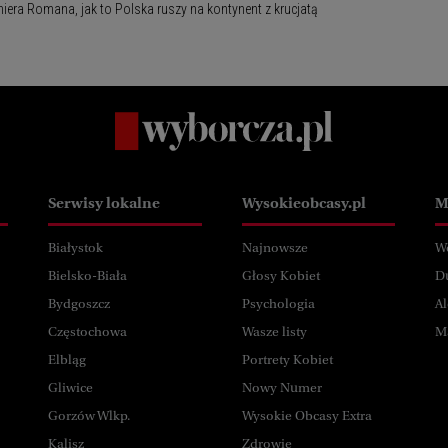
miera Romana, jak to Polska ruszy na kontynent z krucjatą
Serwisy lokalne
Wysokieobcasy.pl
M
Białystok
Najnowsze
W
Bielsko-Biała
Głosy Kobiet
D
Bydgoszcz
Psychologia
Al
Częstochowa
Wasze listy
M
Elbląg
Portrety Kobiet
Gliwice
Nowy Numer
Gorzów Wlkp.
Wysokie Obcasy Extra
Kalisz
Zdrowie