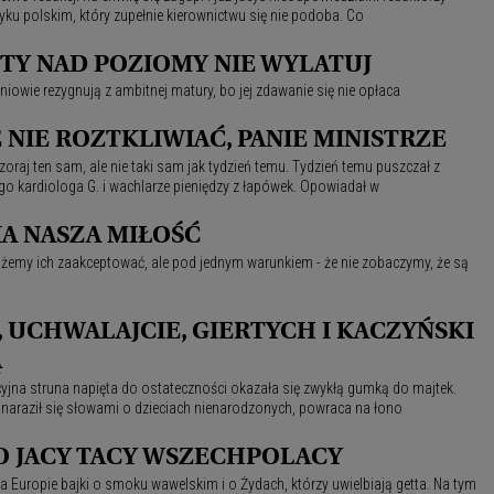
yku polskim, który zupełnie kierownictwu się nie podoba. Co
 TY NAD POZIOMY NIE WYLATUJ
iowie rezygnują z ambitnej matury, bo jej zdawanie się nie opłaca
 NIE ROZTKLIWIAĆ, PANIE MINISTRZE
zoraj ten sam, ale nie taki sam jak tydzień temu. Tydzień temu puszczał z
ego kardiologa G. i wachlarze pieniędzy z łapówek. Opowiadał w
A NASZA MIŁOŚĆ
ożemy ich zaakceptować, ale pod jednym warunkiem - że nie zobaczymy, że są
, UCHWALAJCIE, GIERTYCH I KACZYŃSKI
Ą
icyjna struna napięta do ostateczności okazała się zwykłą gumką do majtek.
naraził się słowami o dzieciach nienarodzonych, powraca na łono
O JACY TACY WSZECHPOLACY
a Europie bajki o smoku wawelskim i o Żydach, którzy uwielbiają getta. Na tym