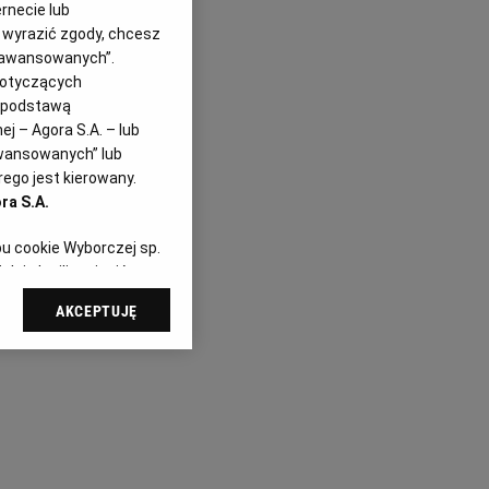
rnecie lub
z wyrazić zgody, chcesz
Zaawansowanych”.
dotyczących
i podstawą
j – Agora S.A. – lub
awansowanych” lub
ego jest kierowany.
ra S.A.
pu cookie Wyborczej sp.
dej chwili zmienić
referencjami dot.
AKCEPTUJĘ
dząc do sekcji
tawień przeglądarki.
 celach:
Użycie
ów identyfikacji.
i, pomiar reklam i