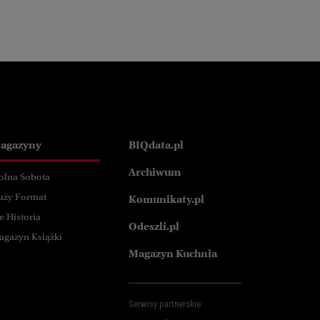
agazyny
BIQdata.pl
Archiwum
olna Sobota
uży Format
Komunikaty.pl
e Historia
Odeszli.pl
agazyn Książki
Magazyn Kuchnia
Serwisy partnerskie