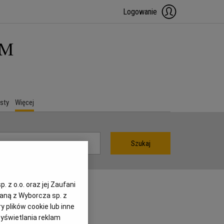
Logowanie
sty
Więcej
Szukaj
 z o.o. oraz jej Zaufani
zaną z Wyborcza sp. z
y plików cookie lub inne
yświetlania reklam