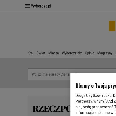
Wyborcza.pl
Kraj
Świat
Miasta
Wyborcza.biz
Opinie
Magazyny
Dbamy o Twoją pry
Droga Użytkowniczko, Dro
Partnerzy, w tym [
872
] 
RZECZPOSPOLITA 
o.o., będą przetwarzać T
informacje zapisane w t