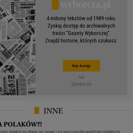
4 miliony tekstów od 1989 roku.
Zyskaj dostęp do archiwalnych
treści "Gazety Wyborczej".
Znajdź historie, których szukasz.
Kup dostęp
lub
Zaloguj się
INNE
A POLAKÓW?!
ctwo redakcji na chwilę się zagapi i już jacyś nieodpowiedzialni redaktorzy