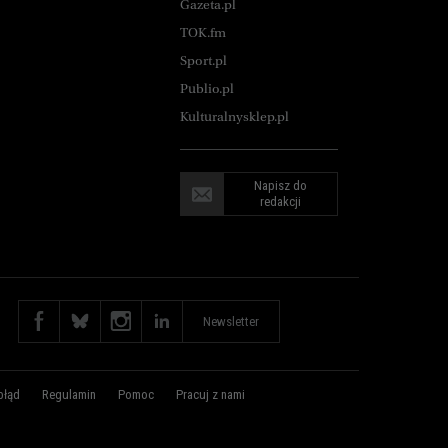
Gazeta.pl
TOK.fm
Sport.pl
Publio.pl
Kulturalnysklep.pl
Napisz do
redakcji
Newsletter
błąd
Regulamin
Pomoc
Pracuj z nami