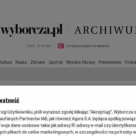
Piątek
07.08.2026
Dzisiejsza gazeta (e-wydanie)
Kultura
Nauka
Zdrowie
Sport.pl
Wysokie Obcasy
Prenumerata
Podca
watność
gi Użytkowniku, jeśli wyrazisz zgodę klikając "Akceptuję", Wyborcza sp.
Zaufanych Partnerów IAB, jak również Agora S.A. będąca spółką powią
PUSTA
woje dane osobowe takie jak adresy IP, adresy e-mail czy identyfikator
ych plikach do celów marketingowych, w szczególności na potrzeby w