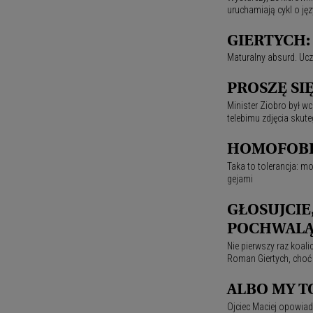
uruchamiają cykl o jęz
GIERTYCH:
Maturalny absurd. Uczn
PROSZĘ SIĘ
Minister Ziobro był wc
telebimu zdjęcia skut
HOMOFOBI
Taka to tolerancja: m
gejami
GŁOSUJCIE
POCHWAL
Nie pierwszy raz koal
Roman Giertych, choć 
ALBO MY T
Ojciec Maciej opowiad