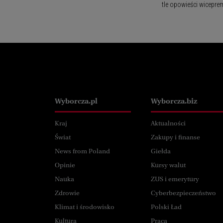
tle opowieści wicepre
Wyborcza.pl
Wyborcza.pl
Wyborcza.biz
Kraj
Aktualności
Świat
Zakupy i finanse
News from Poland
Giełda
Opinie
Kursy walut
Nauka
ZUS i emerytury
Zdrowie
Cyberbezpieczeństwo
Klimat i środowisko
Polski Ład
Kultura
Praca