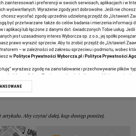
zainteresowań i preferencji w swoich serwisach, aplikacjach i w Inte
ACEWICZ, GAZETA WYBORCZA
2007-10-26
13304 znaki
 nich wyświetlanych. Wyrażenie zgody jest dobrowolne. Jeśli nie chces
lub chcesz wycofać zgodę uprzednio udzieloną przejdź do „Ustawień 
wa, ale rozum ostrzega. Wygraliśmy
ą być przetwarzane także do celów badania i mierzenia informacji 
 i aplikacji lub łączone z danymi dot. świadczonych Tobie usług. Jeśl
m, a mogliśmy przegrać, bo potencjał
ych jest uzasadniony interes Wyborcza sp. z o.o., jej spółki powiązane
asz prawo wyrazić sprzeciw. Aby to zrobić przejdź do „Ustawień Za
go w Polsce jest wciąż ogromny.
stratorem – w zależności od zakresu sprzeciwu i podmiotu, wobec któr
ziesz w
Polityce Prywatności Wyborcza.pl
i
Polityce Prywatności Ago
ższy niż jego wynik wyborczy
eptuję" wyrażasz zgodę na zainstalowanie i przechowywanie plików ty
artnerów i Agora S.A. na Twoim urządzeniu końcowym. Możesz też w każ
plików cookie, ponownie wywołując narzędzie do zarządzania Twoimi p
sie? DługoPiS nie rządził. Bajka o PO-PiS-ie? I po PiS-
WANSOWANE
oprzez odnośnik „Ustawienia prywatności” w stopce serwisu i przecho
SMS-owa fala radości.
ne”. Zmiana ustawień plików cookie możliwa jest także za pomocą us
erzy i Agora S.A. możemy przetwarzać dane osobowe w następujących
kalizacyjnych. Aktywne skanowanie charakterystyki urządzenia do cel
 artykułu. Aby czytać dalej, kup dostęp poniżej.
ji na urządzeniu lub dostęp do nich. Spersonalizowane reklamy i treśc
 i ulepszanie usług.
Lista Zaufanych Partnerów