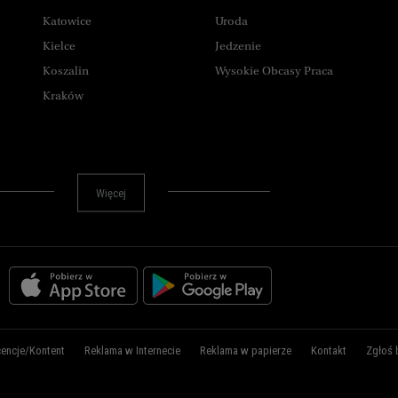
Katowice
Uroda
Kielce
Jedzenie
Koszalin
Wysokie Obcasy Praca
Kraków
Lublin
Łódź
Olsztyn
Więcej
Opole
Płock
Poznań
Radom
Rybnik
Rzeszów
Sosnowiec
cencje/Kontent
Reklama w Internecie
Reklama w papierze
Kontakt
Zgłoś 
Szczecin
Toruń