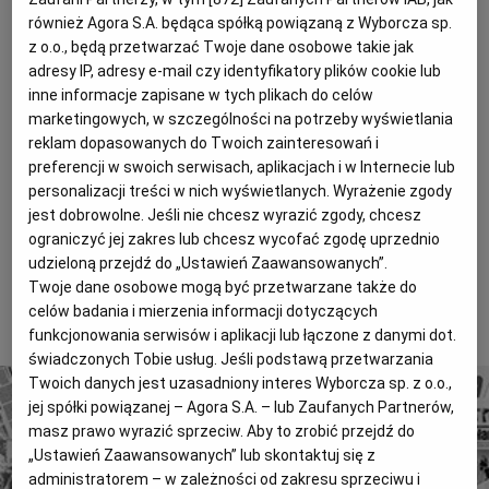
Magazyny
Wyborcza Classic
PISM-U W LATACH 1999-2004; PIOTR WANDYCZ,
również Agora S.A. będąca spółką powiązaną z Wyborcza sp.
z o.o., będą przetwarzać Twoje dane osobowe takie jak
UNIWERSYTET YALE; JAN ZIELONKA, UNIWERSYTET
Wyborcza.biz
Wysokie Obcasy
adresy IP, adresy e-mail czy identyfikatory plików cookie lub
2010-05-03
OKSFORDZKI; WŁODZIMIERZ BORODZIEJ
inne informacje zapisane w tych plikach do celów
BIQdata
Jutronauci
2935 znaków
marketingowych, w szczególności na potrzeby wyświetlania
Archiwum
Inne serwisy
reklam dopasowanych do Twoich zainteresowań i
12 kwietnia jeden z wiceministrów spraw
preferencji w swoich serwisach, aplikacjach i w Internecie lub
zagranicznych wręczył dr. Sławomirowi Dębskiemu,
personalizacji treści w nich wyświetlanych. Wyrażenie zgody
dyrektorowi Polskiego Instytutu Spraw
jest dobrowolne. Jeśli nie chcesz wyrazić zgody, chcesz
ograniczyć jej zakres lub chcesz wycofać zgodę uprzednio
Międzynarodowych, decyzję premiera o odwołaniu
udzieloną przejdź do „Ustawień Zaawansowanych”.
go ze stanowiska.
Twoje dane osobowe mogą być przetwarzane także do
celów badania i mierzenia informacji dotyczących
To tylko fragment artykułu. Aby czytać dalej, kup dostęp
funkcjonowania serwisów i aplikacji lub łączone z danymi dot.
poniżej.
świadczonych Tobie usług. Jeśli podstawą przetwarzania
Twoich danych jest uzasadniony interes Wyborcza sp. z o.o.,
jej spółki powiązanej – Agora S.A. – lub Zaufanych Partnerów,
masz prawo wyrazić sprzeciw. Aby to zrobić przejdź do
„Ustawień Zaawansowanych” lub skontaktuj się z
administratorem – w zależności od zakresu sprzeciwu i