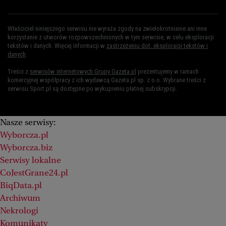
Właściciel niniejszego serwisu nie wyraża zgody na zwielokrotnianie ani inne
korzystanie z utworów rozpowszechnionych w tym serwisie, w celu eksploracji
tekstów i danych. Więcej informacji w
zastrzeżeniu dot. eksploracji tekstów i
danych
.
Treści z
serwisów internetowych Grupy Gazeta.pl
prezentujemy w ramach
komercyjnej współpracy z ich wydawcą Gazeta.pl sp. z o.o. Wybrane treści z
serwisu Sport.pl są dostępne po wykupieniu płatnej subskrypcji.
Nasze serwisy:
Wyborcza.pl
Wyborcza.biz
Serwisy lokalne
CoJestGrane24.pl
BiqData.pl
Archiwum
Nekrologi
Komunikaty