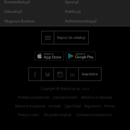
Komunikaty.pl
Sport.pl
Koszalin
Kraków
Uroda
Jedzenie
Odeszli.pl
Publio.pl
Lublin
Łódź
Wysokie Obcasy Praca
Magazyn Kuchnia
Kulturalnysklep.pl
Olsztyn
Opole
Płock
Poznań
Napisz do redakcji
Radom
Rybnik
Rzeszów
Sosnowiec
Szczecin
Toruń
Trójmiasto
Wałbrzych
Newsletter
Warszawa
Wrocław
Copyright © Wyborcza sp. z o.o.
Zakopane
Zielona Góra
Polityka prywatności
Licencje/Kontent
Reklama w Internecie
Reklama w papierze
Kontakt
Zgłoś błąd
Regulamin
Pomoc
Pracuj z nami
Wszystkie artykuły
Ustawienia prywatności