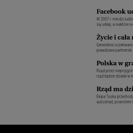
Facebook uc
W 2007 r. młodzi ludzi
się udały, a niektóre 
Życie i cała 
Generalnie oczekiwania
prawdziwie partnerski
Polska w gr
Rząd przez nieprzygot
rząd będzie działał w 
Rząd ma dzi
Ekipa Tuska przechodz
autostrad, powrotem P