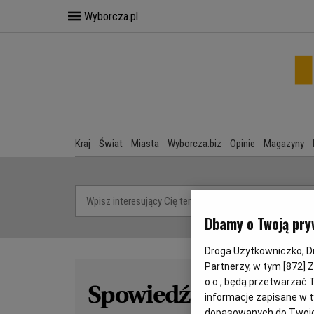
Wyborcza.pl
Kraj
Świat
Miasta
Wyborcza.biz
Opinie
Magazyny
Dbamy o Twoją pry
Droga Użytkowniczko, Dro
Partnerzy, w tym [
872
] 
o.o., będą przetwarzać T
Spowiedź Giertycha
informacje zapisane w t
dopasowanych do Twoich 