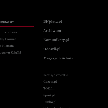
agazyny
BIQdata.pl
Archiwum
olna Sobota
uży Format
Komunikaty.pl
e Historia
Odeszli.pl
agazyn Książki
Magazyn Kuchnia
Serwisy partnerskie
Gazeta.pl
TOK.fm
Sport.pl
Publio.pl