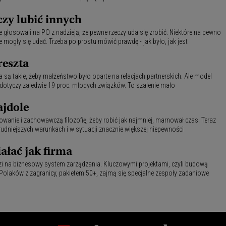
zy lubić innych
e głosowali na PO z nadzieją, że pewne rzeczy uda się zrobić. Niektóre na pewno
nie mogły się udać. Trzeba po prostu mówić prawdę - jak było, jak jest
reszta
 są takie, żeby małżeństwo było oparte na relacjach partnerskich. Ale model
 dotyczy zaledwie 19 proc. młodych związków. To szalenie mało
ajdole
owanie i zachowawczą filozofię, żeby robić jak najmniej, marnował czas. Teraz
trudniejszych warunkach i w sytuacji znacznie większej niepewności
ałać jak firma
i na biznesowy system zarządzania. Kluczowymi projektami, czyli budową
olaków z zagranicy, pakietem 50+, zajmą się specjalne zespoły zadaniowe