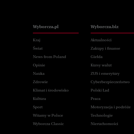
Wyborcza.pl
Wyborcza.pl
Wyborcza.biz
Kraj
Aktualności
Świat
Zakupy i finanse
News from Poland
Giełda
Opinie
Kursy walut
Nauka
ZUS i emerytury
Zdrowie
Cyberbezpieczeństwo
Klimat i środowisko
Polski Ład
Kultura
Praca
Sport
Motoryzacja i podróże
Witamy w Polsce
Technologie
Wyborcza Classic
Nieruchomości