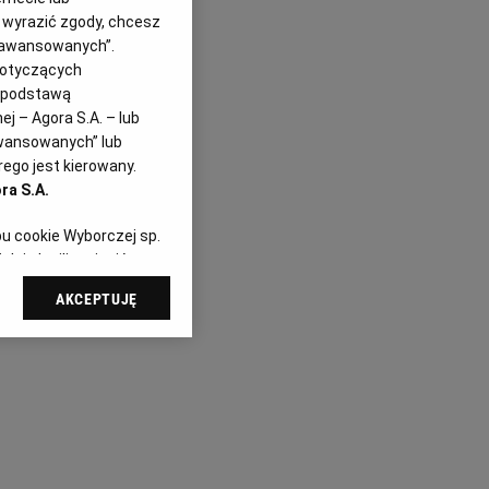
z wyrazić zgody, chcesz
Zaawansowanych”.
dotyczących
i podstawą
j – Agora S.A. – lub
awansowanych” lub
ego jest kierowany.
ra S.A.
pu cookie Wyborczej sp.
dej chwili zmienić
referencjami dot.
AKCEPTUJĘ
dząc do sekcji
tawień przeglądarki.
 celach:
Użycie
ów identyfikacji.
i, pomiar reklam i