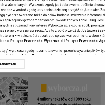
ZMAWIALI RENATA GROCHAL, WOJCIECH SZACKI
2012-09-14
 nich wyświetlanych. Wyrażenie zgody jest dobrowolne. Jeśli nie chces
lub chcesz wycofać zgodę uprzednio udzieloną przejdź do „Ustawień 
ą być przetwarzane także do celów badania i mierzenia informacji 
 i aplikacji lub łączone z danymi dot. świadczonych Tobie usług. Jeśl
iamciaramcię Donald Tusk radzi sobie
ych jest uzasadniony interes Wyborcza sp. z o.o., jej spółki powiązane
z plusem
asz prawo wyrazić sprzeciw. Aby to zrobić przejdź do „Ustawień Za
stratorem – w zależności od zakresu sprzeciwu i podmiotu, wobec któr
ziesz w
Polityce Prywatności Wyborcza.pl
i
Polityce Prywatności Ago
z Romanem Giertychem,
eptuję" wyrażasz zgodę na zainstalowanie i przechowywanie plików ty
artnerów i Agora S.A. na Twoim urządzeniu końcowym. Możesz też w każ
plików cookie, ponownie wywołując narzędzie do zarządzania Twoimi p
WANSOWANE
oprzez odnośnik „Ustawienia prywatności” w stopce serwisu i przecho
 artykułu. Aby czytać dalej, kup dostęp poniżej.
ne”. Zmiana ustawień plików cookie możliwa jest także za pomocą us
erzy i Agora S.A. możemy przetwarzać dane osobowe w następujących
kalizacyjnych. Aktywne skanowanie charakterystyki urządzenia do cel
ji na urządzeniu lub dostęp do nich. Spersonalizowane reklamy i treśc
 i ulepszanie usług.
Lista Zaufanych Partnerów
4 miliony tekstów od 1989 roku.
Zyskaj dostęp do archiwalnych