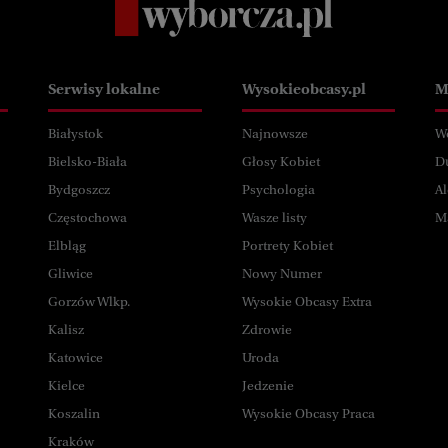
Serwisy lokalne
Wysokieobcasy.pl
M
Białystok
Najnowsze
W
Bielsko-Biała
Głosy Kobiet
D
Bydgoszcz
Psychologia
Al
Częstochowa
Wasze listy
M
Elbląg
Portrety Kobiet
Gliwice
Nowy Numer
Gorzów Wlkp.
Wysokie Obcasy Extra
Kalisz
Zdrowie
Katowice
Uroda
Kielce
Jedzenie
Koszalin
Wysokie Obcasy Praca
Kraków