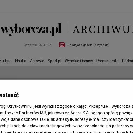
Czwartek
06.08.2026
Dzisiejsza gazeta (e-wydanie)
Kultura
Nauka
Zdrowie
Sport.pl
Wysokie Obcasy
Prenumerata
Podca
watność
gi Użytkowniku, jeśli wyrazisz zgodę klikając "Akceptuję", Wyborcza sp.
Zaufanych Partnerów IAB, jak również Agora S.A. będąca spółką powią
woje dane osobowe takie jak adresy IP, adresy e-mail czy identyfikator
ych plikach do celów marketingowych, w szczególności na potrzeby w
zainteresowań i preferencji w swoich serwisach, aplikacjach i w Inte