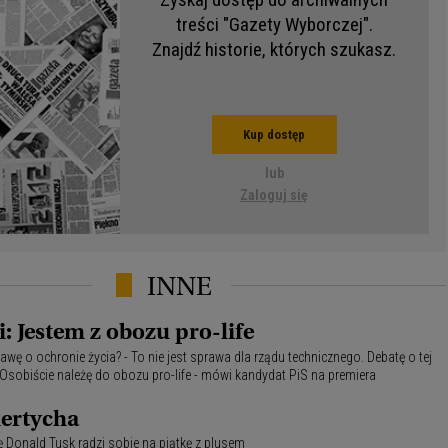
treści "Gazety Wyborczej".
Znajdź historie, których szukasz.
Kup dostęp
lub
Zaloguj się
INNE
i: Jestem z obozu pro-life
awę o ochronie życia? - To nie jest sprawa dla rządu technicznego. Debatę o tej
Osobiście należę do obozu pro-life - mówi kandydat PiS na premiera
ertycha
ę Donald Tusk radzi sobie na piątkę z plusem