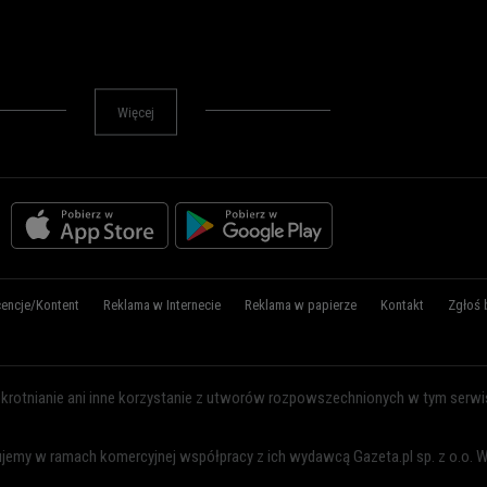
Lublin
Łódź
Olsztyn
Więcej
Opole
Płock
Poznań
Radom
Rybnik
Rzeszów
Sosnowiec
cencje/Kontent
Reklama w Internecie
Reklama w papierze
Kontakt
Zgłoś 
Szczecin
Toruń
Trójmiasto
okrotnianie ani inne korzystanie z utworów rozpowszechnionych w tym serwisie
Wałbrzych
Warszawa
jemy w ramach komercyjnej współpracy z ich wydawcą Gazeta.pl sp. z o.o. Wy
Wrocław