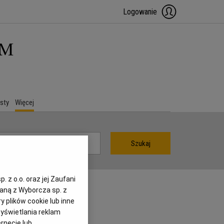
Logowanie
sty
Więcej
Szukaj
 z o.o. oraz jej Zaufani
zaną z Wyborcza sp. z
y plików cookie lub inne
yświetlania reklam
rnecie lub