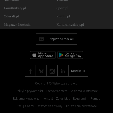
Katowice
Kielce
Wysokie Obcasy Extra
Zdrowie
Komunikaty.pl
Sport.pl
Koszalin
Kraków
Uroda
Jedzenie
Odeszli.pl
Publio.pl
Lublin
Łódź
Wysokie Obcasy Praca
Magazyn Kuchnia
Kulturalnysklep.pl
Olsztyn
Opole
Płock
Poznań
Napisz do redakcji
Radom
Rybnik
Rzeszów
Sosnowiec
Szczecin
Toruń
Trójmiasto
Wałbrzych
Newsletter
Warszawa
Wrocław
Copyright © Wyborcza sp. z o.o.
Zakopane
Zielona Góra
Polityka prywatności
Licencje/Kontent
Reklama w Internecie
Reklama w papierze
Kontakt
Zgłoś błąd
Regulamin
Pomoc
Pracuj z nami
Wszystkie artykuły
Ustawienia prywatności