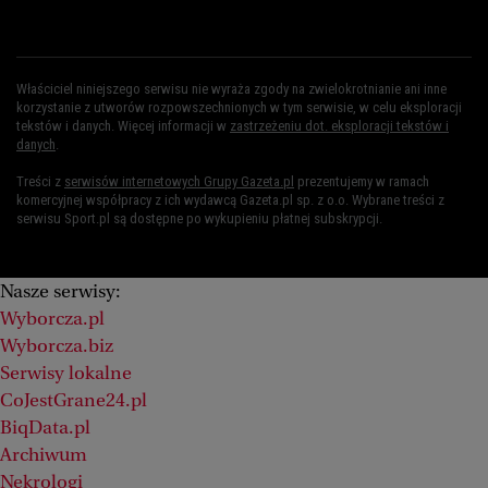
Właściciel niniejszego serwisu nie wyraża zgody na zwielokrotnianie ani inne
korzystanie z utworów rozpowszechnionych w tym serwisie, w celu eksploracji
tekstów i danych. Więcej informacji w
zastrzeżeniu dot. eksploracji tekstów i
danych
.
Treści z
serwisów internetowych Grupy Gazeta.pl
prezentujemy w ramach
komercyjnej współpracy z ich wydawcą Gazeta.pl sp. z o.o. Wybrane treści z
serwisu Sport.pl są dostępne po wykupieniu płatnej subskrypcji.
Nasze serwisy:
Wyborcza.pl
Wyborcza.biz
Serwisy lokalne
CoJestGrane24.pl
BiqData.pl
Archiwum
Nekrologi