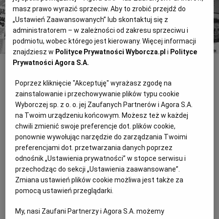
Kup dostęp
masz prawo wyrazić sprzeciw. Aby to zrobić przejdź do
„Ustawień Zaawansowanych” lub skontaktuj się z
lub
Zaloguj się
administratorem – w zależności od zakresu sprzeciwu i
podmiotu, wobec którego jest kierowany. Więcej informacji
znajdziesz w
Polityce Prywatności Wyborcza.pl
i
Polityce
Prywatności Agora S.A.
INNE
Poprzez kliknięcie "Akceptuję" wyrażasz zgodę na
Tani Marriott dla podróżników na
zainstalowanie i przechowywanie plików typu cookie
Pradze
Wyborczej sp. z o. o. jej Zaufanych Partnerów i Agora S.A.
na Twoim urządzeniu końcowym. Możesz też w każdej
Pierwszy w Polsce hotel marki Moxy, należącej do globalnej sieci
chwili zmienić swoje preferencje dot. plików cookie,
Marriott, powstanie na Pradze przy Ząbkowskiej. Turystów ma
ponownie wywołując narzędzie do zarządzania Twoimi
zacząć przyjmować już w przyszłym roku.
preferencjami dot. przetwarzania danych poprzez
Głośny spór o wyciszanie marketu
odnośnik „Ustawienia prywatności” w stopce serwisu i
przechodząc do sekcji „Ustawienia zaawansowane”.
Mieszkańcy Kabat słusznie żądają wyciszenia hipermarketu
Zmiana ustawień plików cookie możliwa jest także za
Tesco i planowanej tu galerii handlowej, ale zastanawiam się,
pomocą ustawień przeglądarki.
dlaczego protestujący przeciwko galerii występują teraz, a nie
wtedy, gdy ją planowano
My, nasi Zaufani Partnerzy i Agora S.A. możemy