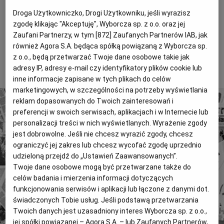
Firma Longbridge, która u zbiegu ulic Wynalazek i
Magazyny
Wyborcza Classic
Droga Użytkowniczko, Drogi Użytkowniku, jeśli wyrazisz
Cybernetyki zaczęła budowę drugiego etapu osiedla
zgodę klikając "Akceptuję", Wyborcza sp. z o.o. oraz jej
Wyborcza.biz
Wysokie Obcasy
Luxor Residence. - Budowę pierwszego etapu osiedla
Zaufani Partnerzy, w tym [
872
] Zaufanych Partnerów IAB, jak
zakończyliśmy jesienią. Pierwsi klienci już mieszkają.
BIQdata
Jutronauci
również Agora S.A. będąca spółką powiązaną z Wyborcza sp.
z o.o., będą przetwarzać Twoje dane osobowe takie jak
Archiwum
Inne serwisy
To tylko fragment artykułu. Aby czytać dalej, kup dostęp
adresy IP, adresy e-mail czy identyfikatory plików cookie lub
poniżej.
inne informacje zapisane w tych plikach do celów
marketingowych, w szczególności na potrzeby wyświetlania
reklam dopasowanych do Twoich zainteresowań i
preferencji w swoich serwisach, aplikacjach i w Internecie lub
personalizacji treści w nich wyświetlanych. Wyrażenie zgody
jest dobrowolne. Jeśli nie chcesz wyrazić zgody, chcesz
ograniczyć jej zakres lub chcesz wycofać zgodę uprzednio
4 miliony tekstów od 1989 roku.
udzieloną przejdź do „Ustawień Zaawansowanych”.
Zyskaj dostęp do archiwalnych treści "Gazety
Twoje dane osobowe mogą być przetwarzane także do
celów badania i mierzenia informacji dotyczących
Wyborczej".
funkcjonowania serwisów i aplikacji lub łączone z danymi dot.
Znajdź historie, których szukasz.
świadczonych Tobie usług. Jeśli podstawą przetwarzania
Twoich danych jest uzasadniony interes Wyborcza sp. z o.o.,
jej spółki powiązanej – Agora S.A. – lub Zaufanych Partnerów,