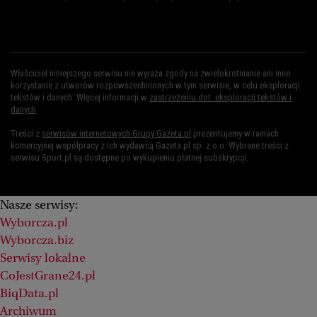
Właściciel niniejszego serwisu nie wyraża zgody na zwielokrotnianie ani inne
korzystanie z utworów rozpowszechnionych w tym serwisie, w celu eksploracji
tekstów i danych. Więcej informacji w
zastrzeżeniu dot. eksploracji tekstów i
danych
.
Treści z
serwisów internetowych Grupy Gazeta.pl
prezentujemy w ramach
komercyjnej współpracy z ich wydawcą Gazeta.pl sp. z o.o. Wybrane treści z
serwisu Sport.pl są dostępne po wykupieniu płatnej subskrypcji.
Nasze serwisy:
Wyborcza.pl
Wyborcza.biz
Serwisy lokalne
CoJestGrane24.pl
BiqData.pl
Archiwum