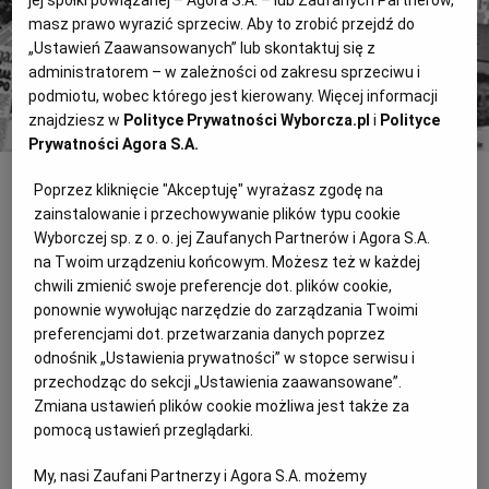
masz prawo wyrazić sprzeciw. Aby to zrobić przejdź do
Kup dostęp
„Ustawień Zaawansowanych” lub skontaktuj się z
administratorem – w zależności od zakresu sprzeciwu i
lub
Zaloguj się
podmiotu, wobec którego jest kierowany. Więcej informacji
znajdziesz w
Polityce Prywatności Wyborcza.pl
i
Polityce
Prywatności Agora S.A.
Poprzez kliknięcie "Akceptuję" wyrażasz zgodę na
INNE
zainstalowanie i przechowywanie plików typu cookie
Było głośno na Muszli Fest
Wyborczej sp. z o. o. jej Zaufanych Partnerów i Agora S.A.
na Twoim urządzeniu końcowym. Możesz też w każdej
BYDGOSZCZ.WYBORCZA.PL Było głośno na Muszli Fest Fani
chwili zmienić swoje preferencje dot. plików cookie,
mocnych brzmień, głównie punk rocka i metalu, bawili się w
ponownie wywołując narzędzie do zarządzania Twoimi
piątek i sobotę na Muszli Fest w Myślęcinku. Dużym wydarzeniem
preferencjami dot. przetwarzania danych poprzez
Bombowo i zjawiskowo
odnośnik „Ustawienia prywatności” w stopce serwisu i
przechodząc do sekcji „Ustawienia zaawansowane”.
HUSARZE NA KRYWLANACH Bombowo i zjawiskowo 333. rocznica
Zmiana ustawień plików cookie możliwa jest także za
bitwy pod Wiedniem była wstępem do plenerowej imprezy.
pomocą ustawień przeglądarki.
Rekonstrukcję walk z XVII wieku przedstawiono w czterech
odsłonach.
My, nasi Zaufani Partnerzy i Agora S.A. możemy