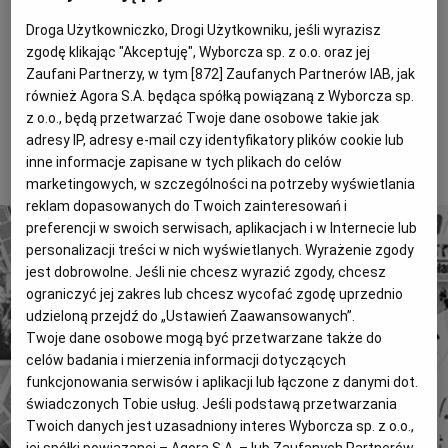
komplementował Port Lotniczy w Radomiu, m.in.
Magazyny
Wyborcza Classic
Droga Użytkowniczko, Drogi Użytkowniku, jeśli wyrazisz
jego lokalizację. Mówił, że rząd rozważa możliwość
zgodę klikając "Akceptuję", Wyborcza sp. z o.o. oraz jej
Wyborcza.biz
Wysokie Obcasy
odejścia od pomysłu budowy centralnego portu
Zaufani Partnerzy, w tym [
872
] Zaufanych Partnerów IAB, jak
BIQdata
lotniczego na rzecz rozwoju jednego z lotnisk blisko
Jutronauci
również Agora S.A. będąca spółką powiązaną z Wyborcza sp.
Warszawy.
z o.o., będą przetwarzać Twoje dane osobowe takie jak
Archiwum
Inne serwisy
adresy IP, adresy e-mail czy identyfikatory plików cookie lub
To tylko fragment artykułu. Aby czytać dalej, kup dostęp
inne informacje zapisane w tych plikach do celów
poniżej.
marketingowych, w szczególności na potrzeby wyświetlania
reklam dopasowanych do Twoich zainteresowań i
preferencji w swoich serwisach, aplikacjach i w Internecie lub
personalizacji treści w nich wyświetlanych. Wyrażenie zgody
jest dobrowolne. Jeśli nie chcesz wyrazić zgody, chcesz
ograniczyć jej zakres lub chcesz wycofać zgodę uprzednio
udzieloną przejdź do „Ustawień Zaawansowanych”.
4 miliony tekstów od 1989 roku.
Twoje dane osobowe mogą być przetwarzane także do
celów badania i mierzenia informacji dotyczących
Zyskaj dostęp do archiwalnych treści "Gazety
funkcjonowania serwisów i aplikacji lub łączone z danymi dot.
Wyborczej".
świadczonych Tobie usług. Jeśli podstawą przetwarzania
Znajdź historie, których szukasz.
Twoich danych jest uzasadniony interes Wyborcza sp. z o.o.,
jej spółki powiązanej – Agora S.A. – lub Zaufanych Partnerów,