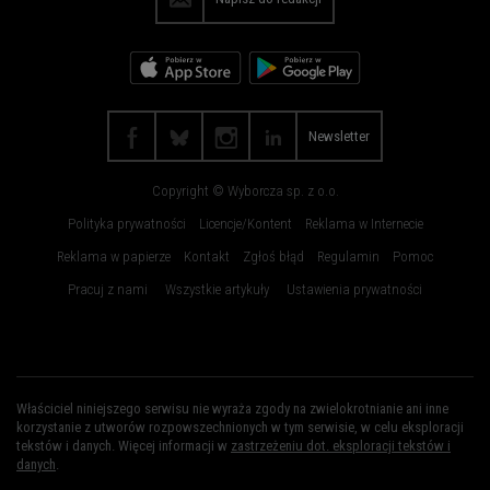
Radom
Rybnik
Rzeszów
Sosnowiec
Szczecin
Toruń
Trójmiasto
Wałbrzych
Newsletter
Warszawa
Wrocław
Copyright © Wyborcza sp. z o.o.
Zakopane
Zielona Góra
Polityka prywatności
Licencje/Kontent
Reklama w Internecie
Reklama w papierze
Kontakt
Zgłoś błąd
Regulamin
Pomoc
Pracuj z nami
Wszystkie artykuły
Ustawienia prywatności
Właściciel niniejszego serwisu nie wyraża zgody na zwielokrotnianie ani inne
korzystanie z utworów rozpowszechnionych w tym serwisie, w celu eksploracji
tekstów i danych. Więcej informacji w
zastrzeżeniu dot. eksploracji tekstów i
danych
.