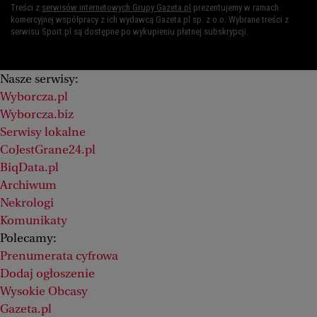
Treści z
serwisów internetowych Grupy Gazeta.pl
prezentujemy w ramach
komercyjnej współpracy z ich wydawcą Gazeta.pl sp. z o.o. Wybrane treści z
serwisu Sport.pl są dostępne po wykupieniu płatnej subskrypcji.
Nasze serwisy:
Wyborcza.pl
Wyborcza.biz
Serwisy lokalne
CoJestGrane24.pl
BiqData.pl
Archiwum
Nekrologi
Komunikaty
Polecamy:
Prenumerata cyfrowa
Dodaj ogłoszenie
Wysokie Obcasy
Gazeta.pl