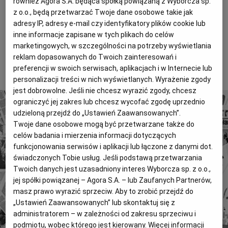
również Agora S.A. będąca spółką powiązaną z Wyborcza sp.
inne miasta. Koszt tej ustawy poszybuje w miliardy,
Magazyny
Wyborcza Classic
z o.o., będą przetwarzać Twoje dane osobowe takie jak
ale jej brak kosztowałby zapewne jeszcze więcej.
adresy IP, adresy e-mail czy identyfikatory plików cookie lub
Wyborcza.biz
Wysokie Obcasy
Także w sensie politycznym, czego najlepszym
inne informacje zapisane w tych plikach do celów
dowodem jest sytuacja Platformy Obywatelskiej.
marketingowych, w szczególności na potrzeby wyświetlania
BIQdata
Jutronauci
reklam dopasowanych do Twoich zainteresowań i
Archiwum
Inne serwisy
To tylko fragment artykułu. Aby czytać dalej, kup dostęp
preferencji w swoich serwisach, aplikacjach i w Internecie lub
poniżej.
personalizacji treści w nich wyświetlanych. Wyrażenie zgody
jest dobrowolne. Jeśli nie chcesz wyrazić zgody, chcesz
ograniczyć jej zakres lub chcesz wycofać zgodę uprzednio
udzieloną przejdź do „Ustawień Zaawansowanych”.
Twoje dane osobowe mogą być przetwarzane także do
celów badania i mierzenia informacji dotyczących
funkcjonowania serwisów i aplikacji lub łączone z danymi dot.
4 miliony tekstów od 1989 roku.
świadczonych Tobie usług. Jeśli podstawą przetwarzania
Twoich danych jest uzasadniony interes Wyborcza sp. z o.o.,
Zyskaj dostęp do archiwalnych treści "Gazety
jej spółki powiązanej – Agora S.A. – lub Zaufanych Partnerów,
Wyborczej".
masz prawo wyrazić sprzeciw. Aby to zrobić przejdź do
Znajdź historie, których szukasz.
„Ustawień Zaawansowanych” lub skontaktuj się z
administratorem – w zależności od zakresu sprzeciwu i
podmiotu, wobec którego jest kierowany. Więcej informacji