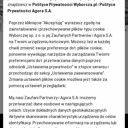
Kup dostęp
znajdziesz w
Polityce Prywatności Wyborcza.pl
i
Polityce
Prywatności Agora S.A.
lub
Zaloguj się
Poprzez kliknięcie "Akceptuję" wyrażasz zgodę na
zainstalowanie i przechowywanie plików typu cookie
Wyborczej sp. z o. o. jej Zaufanych Partnerów i Agora S.A.
na Twoim urządzeniu końcowym. Możesz też w każdej
INNE
chwili zmienić swoje preferencje dot. plików cookie,
AFERA REPRYWATYZACYJNA: PIS
ponownie wywołując narzędzie do zarządzania Twoimi
ZGARNIA PULĘ
preferencjami dot. przetwarzania danych poprzez
odnośnik „Ustawienia prywatności” w stopce serwisu i
KOMENTARZ AFERA REPRYWATYZACYJNA: PIS ZGARNIA PULĘ
przechodząc do sekcji „Ustawienia zaawansowane”.
Przedstawiony wczoraj projekt ustawy reprywatyzacyjnej to
Zmiana ustawień plików cookie możliwa jest także za
osikowy kołek w serce wampira, który podgryza Warszawę i w
pomocą ustawień przeglądarki.
mniejszym
My, nasi Zaufani Partnerzy i Agora S.A. możemy
przetwarzać dane osobowe w następujących
celach:
Użycie dokładnych danych geolokalizacyjnych.
Aktywne skanowanie charakterystyki urządzenia do celów
Wyborcza.pl
identyfikacji. Przechowywanie informacji na urządzeniu lub