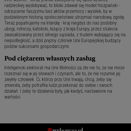
radzieckiej wydobywać, to bliski zdawał się model hiszpański -
odrzucenie faszyzmu bez aktów przemocy i wysiłek, by w
podzielonym historią społeczeństwie utrzymać narodową zgodę.
Teraz popatrujemy na Irlandię - kraj niegdyś do nas podobny:
ubogi, rolniczy, katolicki, leżący z kraja Europy, przez stulecia
zwasalizowany przez silnego sąsiada, z trudem wybijający się na
niepodległość, a dziś prężny członek Unii Europejskiej budzący
podziw sukcesami gospodarczymi.
Pod ciężarem własnych zasług
Inteligencki elektorat ma Unii Wolności za złe nie to, że nie może
rozeznać się w jej słowach i czynach, ale to, że nie rozumie jej
zwykły człowiek. Ci, którzy przy Unii trwają, chcą, żeby się
zmieniła, żeby potrafiła ludzi przekonać do siebie i swoich
działań. I żeby te działania były, jak kiedyś, nastawione na
wartości