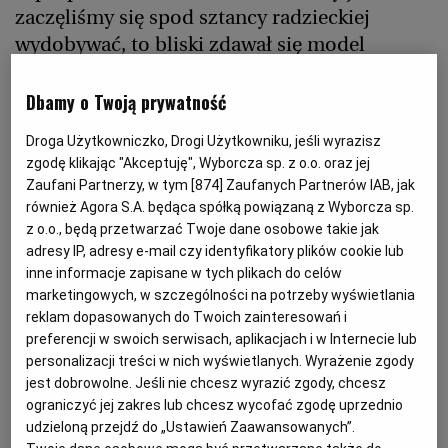
zaczęliśmy się spod sztancy radzieckiej
Magazyny
Wyborcza Classic
wydobywać, to bliski zdawał się model
Wyborcza.biz
Wysokie Obcasy
hiszpański - odrzucenie faszyzmu bez aktów
BIQdata
Jutronauci
przemocy i wysiłek, by w podzielonym
Dbamy o Twoją prywatność
historią społeczeństwie utrzymać narodową
Archiwum
Inne serwisy
Droga Użytkowniczko, Drogi Użytkowniku, jeśli wyrazisz
zgodę. Teraz popatrujemy na Irlandię - kraj
zgodę klikając "Akceptuję", Wyborcza sp. z o.o. oraz jej
niegdyś do nas podobny: ubogi, rolniczy,
Zaufani Partnerzy, w tym [
874
] Zaufanych Partnerów IAB, jak
katolicki, leżący z kraja Europy, przez stulecia
również Agora S.A. będąca spółką powiązaną z Wyborcza sp.
z o.o., będą przetwarzać Twoje dane osobowe takie jak
zwasalizowany przez silnego sąsiada, z
adresy IP, adresy e-mail czy identyfikatory plików cookie lub
trudem wybijający się na niepodległość, a dziś
inne informacje zapisane w tych plikach do celów
prężny członek Unii Europejskiej budzący
marketingowych, w szczególności na potrzeby wyświetlania
podziw sukcesami gospodarczymi.
reklam dopasowanych do Twoich zainteresowań i
preferencji w swoich serwisach, aplikacjach i w Internecie lub
personalizacji treści w nich wyświetlanych. Wyrażenie zgody
Thomas Cahill, "Jak Irlandczycy ocalili cywilizację".
jest dobrowolne. Jeśli nie chcesz wyrazić zgody, chcesz
Przekład Anna Barańczak. Przekład tekstów
ograniczyć jej zakres lub chcesz wycofać zgodę uprzednio
wierszowanych Stanisław Barańczak. wyd. Media
udzieloną przejdź do „Ustawień Zaawansowanych”.
Rodzina of Poznań