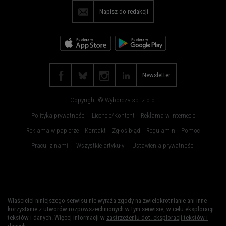
Płock
Poznań
Napisz do redakcji
Radom
Rybnik
Rzeszów
Sosnowiec
Szczecin
Toruń
Trójmiasto
Wałbrzych
Newsletter
Warszawa
Wrocław
Copyright © Wyborcza sp. z o.o.
Zakopane
Zielona Góra
Polityka prywatności
Licencje/Kontent
Reklama w Internecie
Reklama w papierze
Kontakt
Zgłoś błąd
Regulamin
Pomoc
Pracuj z nami
Wszystkie artykuły
Ustawienia prywatności
Właściciel niniejszego serwisu nie wyraża zgody na zwielokrotnianie ani inne
korzystanie z utworów rozpowszechnionych w tym serwisie, w celu eksploracji
tekstów i danych. Więcej informacji w
zastrzeżeniu dot. eksploracji tekstów i