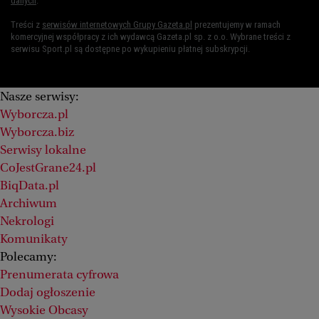
danych
.
Treści z
serwisów internetowych Grupy Gazeta.pl
prezentujemy w ramach
komercyjnej współpracy z ich wydawcą Gazeta.pl sp. z o.o. Wybrane treści z
serwisu Sport.pl są dostępne po wykupieniu płatnej subskrypcji.
Nasze serwisy:
Wyborcza.pl
Wyborcza.biz
Serwisy lokalne
CoJestGrane24.pl
BiqData.pl
Archiwum
Nekrologi
Komunikaty
Polecamy:
Prenumerata cyfrowa
Dodaj ogłoszenie
Wysokie Obcasy