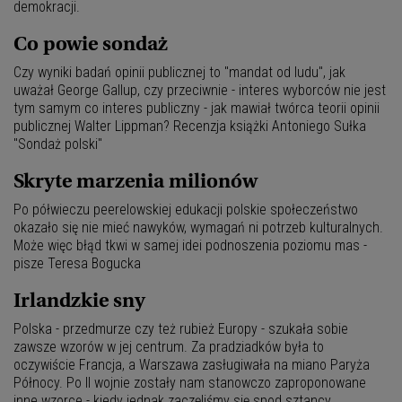
demokracji.
Co powie sondaż
Czy wyniki badań opinii publicznej to "mandat od ludu", jak
uważał George Gallup, czy przeciwnie - interes wyborców nie jest
tym samym co interes publiczny - jak mawiał twórca teorii opinii
publicznej Walter Lippman? Recenzja książki Antoniego Sułka
"Sondaż polski"
Skryte marzenia milionów
Po półwieczu peerelowskiej edukacji polskie społeczeństwo
okazało się nie mieć nawyków, wymagań ni potrzeb kulturalnych.
Może więc błąd tkwi w samej idei podnoszenia poziomu mas -
pisze Teresa Bogucka
Irlandzkie sny
Polska - przedmurze czy też rubież Europy - szukała sobie
zawsze wzorów w jej centrum. Za pradziadków była to
oczywiście Francja, a Warszawa zasługiwała na miano Paryża
Północy. Po II wojnie zostały nam stanowczo zaproponowane
inne wzorce - kiedy jednak zaczęliśmy się spod sztancy