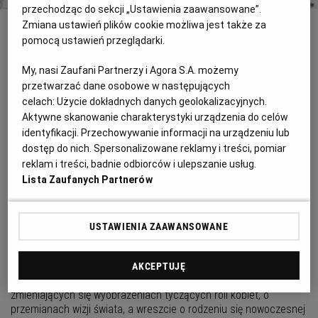
przechodząc do sekcji „Ustawienia zaawansowane”.
Zmiana ustawień plików cookie możliwa jest także za
INNE
pomocą ustawień przeglądarki.
Wisła, śmieci i dyskoteka
My, nasi Zaufani Partnerzy i Agora S.A. możemy
przetwarzać dane osobowe w następujących
Jednym z najdłuższych spacerów, jakie można odbyć w
Warszawie, jest trasa nad Wisłą od Cypla Czerniakowskiego do
celach:
Użycie dokładnych danych geolokalizacyjnych.
klubu Spójnia na Żoliborzu. To dziwne połączenie miasta i
Aktywne skanowanie charakterystyki urządzenia do celów
nieuporządkowanej przyrody, ruchu i ciszy.
identyfikacji. Przechowywanie informacji na urządzeniu lub
dostęp do nich. Spersonalizowane reklamy i treści, pomiar
Królowe epok
reklam i treści, badnie odbiorców i ulepszanie usług.
Lista Zaufanych Partnerów
Ukazanie się w tym samym czasie dwóch biografii wielkich
królowych Anglii zachęca do ich równoczesnej lektury mimo
różnic między tymi książkami, bo pierwsza jest rzetelną pracą
historyczną zaopatrzoną w przypisy i indeksy, a druga
USTAWIENIA ZAAWANSOWANE
opowieścią stylizowaną na pamiętnik królowej Wiktorii, choć
dobrze oddającą klimat epoki. Ale ich zestawienie, poza ciekawą
lekturą o życiu monarchiń, o obyczajach i mentalności ich
AKCEPTUJĘ
czasów, daje przez porównanie również wiedzę dodatkową - o
zmieniających się wyobrażeniach tyczących roli kobiet, o
przemianach wizji świata, a wreszcie o rodzeniu się nowoczesnej