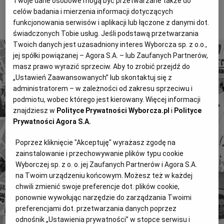
Twoje dane osobowe mogą być przetwarzane także do
celów badania i mierzenia informacji dotyczących
To tylko fragment artykułu. Aby czytać dalej, kup dostęp
funkcjonowania serwisów i aplikacji lub łączone z danymi dot.
poniżej.
świadczonych Tobie usług. Jeśli podstawą przetwarzania
Twoich danych jest uzasadniony interes Wyborcza sp. z o.o.,
jej spółki powiązanej – Agora S.A. – lub Zaufanych Partnerów,
masz prawo wyrazić sprzeciw. Aby to zrobić przejdź do
„Ustawień Zaawansowanych” lub skontaktuj się z
administratorem – w zależności od zakresu sprzeciwu i
podmiotu, wobec którego jest kierowany. Więcej informacji
4 miliony tekstów od 1989 roku.
znajdziesz w
Polityce Prywatności Wyborcza.pl
i
Polityce
Zyskaj dostęp do archiwalnych treści "Gazety
Prywatności Agora S.A.
Wyborczej".
Poprzez kliknięcie "Akceptuję" wyrażasz zgodę na
Znajdź historie, których szukasz.
zainstalowanie i przechowywanie plików typu cookie
Wyborczej sp. z o. o. jej Zaufanych Partnerów i Agora S.A.
na Twoim urządzeniu końcowym. Możesz też w każdej
Kup dostęp
chwili zmienić swoje preferencje dot. plików cookie,
lub
Zaloguj się
ponownie wywołując narzędzie do zarządzania Twoimi
preferencjami dot. przetwarzania danych poprzez
odnośnik „Ustawienia prywatności” w stopce serwisu i