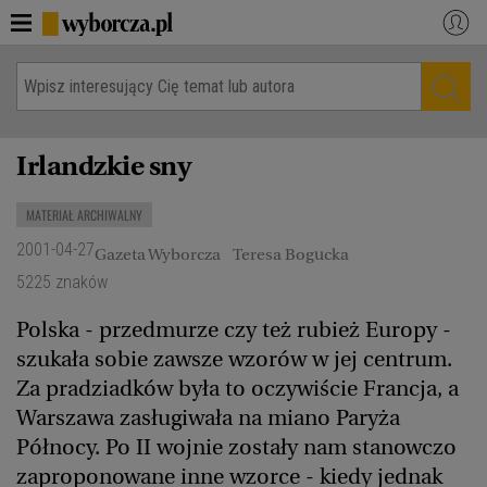
WYBORCZA.PL
Zaloguj się
Dzisiejsze wydanie papierowe
Kraj
Irlandzkie sny
Świat
Gospodarka
Kultura
Nauka
MATERIAŁ ARCHIWALNY
Opinie
Jutronauci
2001-04-27
Gazeta Wyborcza
Teresa Bogucka
5225 znaków
Osiem dziewięć
Sport
BiQdata
Polska - przedmurze czy też rubież Europy -
Akcje społeczne
szukała sobie zawsze wzorów w jej centrum.
Więcej
Za pradziadków była to oczywiście Francja, a
Warszawa zasługiwała na miano Paryża
NASZE SERWISY
Północy. Po II wojnie zostały nam stanowczo
Serwisy lokalne
Wyborcza.pl
zaproponowane inne wzorce - kiedy jednak