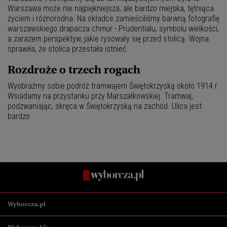
Warszawa może nie najpiękniejsza, ale bardzo miejska, tętniąca
życiem i różnorodna. Na okładce zamieściliśmy barwną fotografię
warszawskiego drapacza chmur - Prudentialu, symbolu wielkości,
a zarazem perspektyw, jakie rysowały się przed stolicą. Wojna
sprawiła, że stolica przestała istnieć.
Rozdroże o trzech rogach
Wyobraźmy sobie podróż tramwajem Świętokrzyską około 1914 r.
Wsiadamy na przystanku przy Marszałkowskiej. Tramwaj,
podzwaniając, skręca w Świętokrzyską na zachód. Ulica jest
bardzo
Wyborcza.pl
Wyborcza.pl
Kraj
Świat