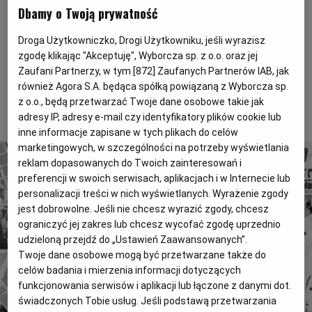
Dbamy o Twoją prywatność
Magazyny
Wyborcza Classic
Kamienicę zbudowano w 1883 r. Miała trzy piętra.
Wyborcza.biz
Wysokie Obcasy
Droga Użytkowniczko, Drogi Użytkowniku, jeśli wyrazisz
Dwie elewacje frontowe i ścięty narożnik. Wystrój w
zgodę klikając "Akceptuję", Wyborcza sp. z o.o. oraz jej
duchu renesansu był standardowy, ale też bardzo
BIQdata
Jutronauci
Zaufani Partnerzy, w tym [
872
] Zaufanych Partnerów IAB, jak
poprawny.Schody z drewna
również Agora S.A. będąca spółką powiązaną z Wyborcza sp.
Archiwum
Inne serwisy
z o.o., będą przetwarzać Twoje dane osobowe takie jak
To tylko fragment artykułu. Aby czytać dalej, kup dostęp
adresy IP, adresy e-mail czy identyfikatory plików cookie lub
poniżej.
inne informacje zapisane w tych plikach do celów
marketingowych, w szczególności na potrzeby wyświetlania
reklam dopasowanych do Twoich zainteresowań i
preferencji w swoich serwisach, aplikacjach i w Internecie lub
personalizacji treści w nich wyświetlanych. Wyrażenie zgody
jest dobrowolne. Jeśli nie chcesz wyrazić zgody, chcesz
ograniczyć jej zakres lub chcesz wycofać zgodę uprzednio
4 miliony tekstów od 1989 roku.
udzieloną przejdź do „Ustawień Zaawansowanych”.
Zyskaj dostęp do archiwalnych treści "Gazety
Twoje dane osobowe mogą być przetwarzane także do
Wyborczej".
celów badania i mierzenia informacji dotyczących
funkcjonowania serwisów i aplikacji lub łączone z danymi dot.
Znajdź historie, których szukasz.
świadczonych Tobie usług. Jeśli podstawą przetwarzania