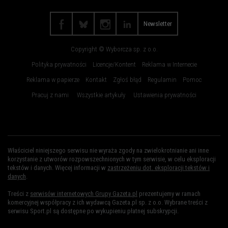
Szczecin
Toruń
Trójmiasto
Wałbrzych
Newsletter
Warszawa
Wrocław
Copyright © Wyborcza sp. z o.o.
Zakopane
Zielona Góra
Polityka prywatności
Licencje/Kontent
Reklama w Internecie
Reklama w papierze
Kontakt
Zgłoś błąd
Regulamin
Pomoc
Pracuj z nami
Wszystkie artykuły
Ustawienia prywatności
Właściciel niniejszego serwisu nie wyraża zgody na zwielokrotnianie ani inne
korzystanie z utworów rozpowszechnionych w tym serwisie, w celu eksploracji
tekstów i danych. Więcej informacji w
zastrzeżeniu dot. eksploracji tekstów i
danych
.
Treści z
serwisów internetowych Grupy Gazeta.pl
prezentujemy w ramach
komercyjnej współpracy z ich wydawcą Gazeta.pl sp. z o.o. Wybrane treści z
serwisu Sport.pl są dostępne po wykupieniu płatnej subskrypcji.