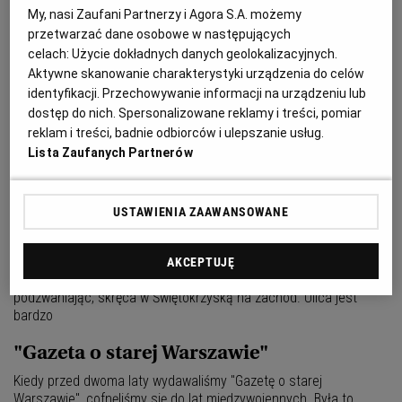
My, nasi Zaufani Partnerzy i Agora S.A. możemy
było ustalenie daty wysadzenia przez Niemców murów Zamku
Królewskiego
przetwarzać dane osobowe w następujących
celach:
Użycie dokładnych danych geolokalizacyjnych.
TU MONTER PODPISAŁ ROZKAZ
Aktywne skanowanie charakterystyki urządzenia do celów
POWSTANIA
identyfikacji. Przechowywanie informacji na urządzeniu lub
dostęp do nich. Spersonalizowane reklamy i treści, pomiar
Zryw na Ochocie trwał zaledwie kilka dni. Gdy powstańcy wycofali
reklam i treści, badnie odbiorców i ulepszanie usług.
się, żołdacy w niemieckich mundurach spalili niemal całą
Lista Zaufanych Partnerów
dzielnicę, a wiele tysięcy mieszkańców wymordowali. W pamięci
ludzi pozostał mord dokonany na Mokotowie przez Niemców na
żołnierzach wyciągniętych z kanału przy ul. Dworkowej
USTAWIENIA ZAAWANSOWANE
Rozdroże o trzech rogach
Wyobraźmy sobie podróż tramwajem Świętokrzyską około 1914 r.
AKCEPTUJĘ
Wsiadamy na przystanku przy Marszałkowskiej. Tramwaj,
podzwaniając, skręca w Świętokrzyską na zachód. Ulica jest
bardzo
"Gazeta o starej Warszawie"
Kiedy przed dwoma laty wydawaliśmy "Gazetę o starej
Warszawie", cofnęliśmy się do lat międzywojennych. Była to