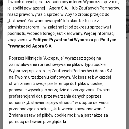
Twoich danych jest uzasadniony interes Wyborcza sp. z o.o.,
jej spółki powiązanej – Agora S.A. – lub Zaufanych Partnerów,
Kup dostęp
masz prawo wyrazić sprzeciw. Aby to zrobić przejdź do
lub
Zaloguj się
„Ustawień Zaawansowanych” lub skontaktuj się z
administratorem – w zależności od zakresu sprzeciwu i
podmiotu, wobec którego jest kierowany. Więcej informacji
znajdziesz w
Polityce Prywatności Wyborcza.pl
i
Polityce
Prywatności Agora S.A.
INNE
Poprzez kliknięcie "Akceptuję" wyrażasz zgodę na
Uratować mogiły przed zniszczeniem
zainstalowanie i przechowywanie plików typu cookie
Za pieniądze zebrane przez Komitet ds. Budowy i Renowacji
Wyborczej sp. z o. o. jej Zaufanych Partnerów i Agora S.A.
Miejsc Pamięci oraz Mogił Powstańczych 1944 r. odnowionych
na Twoim urządzeniu końcowym. Możesz też w każdej
zostanie 860 krzyży na Powązkach Wojskowych. Uratowane też
chwili zmienić swoje preferencje dot. plików cookie,
będą mogiły powstańców rozsiane po warszawskich
ponownie wywołując narzędzie do zarządzania Twoimi
cmentarzach.
preferencjami dot. przetwarzania danych poprzez
odnośnik „Ustawienia prywatności” w stopce serwisu i
MIAŁEM TYLKO WYOBRAŹNIĘ,
przechodząc do sekcji „Ustawienia zaawansowane”.
OŁÓWEK I PAPIER
Zmiana ustawień plików cookie możliwa jest także za
pomocą ustawień przeglądarki.
Rozszyfrował tysiące powstańczych fotografii, rozpoznał na nich
setki osób, ale największym odkryciem Zygmunta Walkowskiego