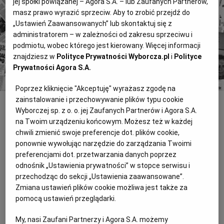
jej spółki powiązanej – Agora S.A. – lub Zaufanych Partnerów,
Znajdź historie, których szukasz.
masz prawo wyrazić sprzeciw. Aby to zrobić przejdź do
„Ustawień Zaawansowanych” lub skontaktuj się z
administratorem – w zależności od zakresu sprzeciwu i
Kup dostęp
podmiotu, wobec którego jest kierowany. Więcej informacji
znajdziesz w
Polityce Prywatności Wyborcza.pl
i
Polityce
lub
Zaloguj się
Prywatności Agora S.A.
Poprzez kliknięcie "Akceptuję" wyrażasz zgodę na
zainstalowanie i przechowywanie plików typu cookie
Wyborczej sp. z o. o. jej Zaufanych Partnerów i Agora S.A.
INNE
na Twoim urządzeniu końcowym. Możesz też w każdej
ŁOWCY SKÓR
chwili zmienić swoje preferencje dot. plików cookie,
ponownie wywołując narzędzie do zarządzania Twoimi
W łódzkim pogotowiu handluje się zwłokami. Sprzedają lekarze,
preferencjami dot. przetwarzania danych poprzez
sanitariusze, kierowcy karetek i dyspozytorzy. Kupują zakłady
pogrzebowe. Zmarłego nazywa się skórą. Dla zdobycia "skóry"
odnośnik „Ustawienia prywatności” w stopce serwisu i
być może nawet zabijano - ustalili dziennikarze "Gazety" i Radia
przechodząc do sekcji „Ustawienia zaawansowane”.
Łódź
Zmiana ustawień plików cookie możliwa jest także za
pomocą ustawień przeglądarki.
Zarobili na Kabili
My, nasi Zaufani Partnerzy i Agora S.A. możemy
Jakie przestępstwa? Wykorzystywałem tylko luki prawne - mówił