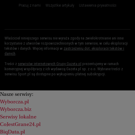
Pracuj z nami
Wszystkie artykuły
Ustawienia prywatności
Właściciel niniejszego serwisu nie wyraża zgody na zwielokrotnianie ani inne
korzystanie z utworów rozpowszechnionych w tym serwisie, w celu eksploracji
tekstów i danych. Więcej informacji w
zastrzeżeniu dot. eksploracji tekstów i
danych
.
Treści z
serwisów internetowych Grupy Gazeta.pl
prezentujemy w ramach
komercyjnej współpracy z ich wydawcą Gazeta.pl sp. z o.o. Wybrane treści z
serwisu Sport.pl są dostępne po wykupieniu płatnej subskrypcji.
Nasze serwisy:
Wyborcza.pl
Wyborcza.biz
Serwisy lokalne
CoJestGrane24.pl
BiqData.pl