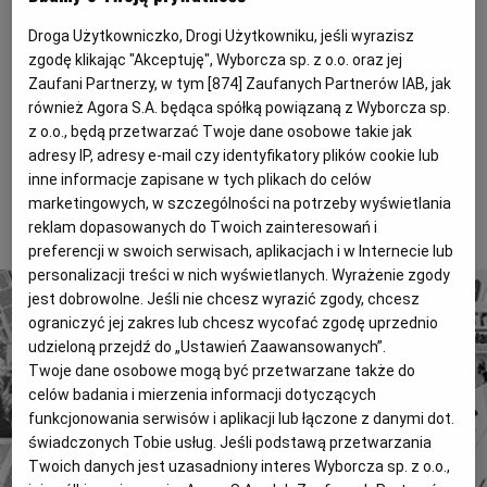
Magazyny
Wyborcza Classic
Była to jedna z największych grup przemycających
Droga Użytkowniczko, Drogi Użytkowniku, jeśli wyrazisz
Wyborcza.biz
Wysokie Obcasy
zgodę klikając "Akceptuję", Wyborcza sp. z o.o. oraz jej
narkotyki przez Polskę na Zachód. W jej skład
Zaufani Partnerzy, w tym [
874
] Zaufanych Partnerów IAB, jak
wchodzili Polacy i Turcy. Ani policja, ani prokuratura
BIQdata
Jutronauci
również Agora S.A. będąca spółką powiązaną z Wyborcza sp.
nie chcą potwierdzić naszych informacji o jej
z o.o., będą przetwarzać Twoje dane osobowe takie jak
Archiwum
Inne serwisy
rozbiciu. - Za wcześnie - ucina Kazimierz Olejnik, szef
adresy IP, adresy e-mail czy identyfikatory plików cookie lub
łódzkiej Prokuratury Okręgowej.
inne informacje zapisane w tych plikach do celów
marketingowych, w szczególności na potrzeby wyświetlania
To tylko fragment artykułu. Aby czytać dalej, kup dostęp
reklam dopasowanych do Twoich zainteresowań i
poniżej.
preferencji w swoich serwisach, aplikacjach i w Internecie lub
personalizacji treści w nich wyświetlanych. Wyrażenie zgody
jest dobrowolne. Jeśli nie chcesz wyrazić zgody, chcesz
ograniczyć jej zakres lub chcesz wycofać zgodę uprzednio
udzieloną przejdź do „Ustawień Zaawansowanych”.
Twoje dane osobowe mogą być przetwarzane także do
celów badania i mierzenia informacji dotyczących
4 miliony tekstów od 1989 roku.
funkcjonowania serwisów i aplikacji lub łączone z danymi dot.
Zyskaj dostęp do archiwalnych treści "Gazety
świadczonych Tobie usług. Jeśli podstawą przetwarzania
Twoich danych jest uzasadniony interes Wyborcza sp. z o.o.,
Wyborczej".