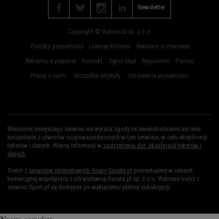
Trójmiasto
Wałbrzych
Newsletter
Warszawa
Wrocław
Copyright © Wyborcza sp. z o.o.
Zakopane
Zielona Góra
Polityka prywatności
Licencje/Kontent
Reklama w Internecie
Reklama w papierze
Kontakt
Zgłoś błąd
Regulamin
Pomoc
Pracuj z nami
Wszystkie artykuły
Ustawienia prywatności
Właściciel niniejszego serwisu nie wyraża zgody na zwielokrotnianie ani inne
korzystanie z utworów rozpowszechnionych w tym serwisie, w celu eksploracji
tekstów i danych. Więcej informacji w
zastrzeżeniu dot. eksploracji tekstów i
danych
.
Treści z
serwisów internetowych Grupy Gazeta.pl
prezentujemy w ramach
komercyjnej współpracy z ich wydawcą Gazeta.pl sp. z o.o. Wybrane treści z
serwisu Sport.pl są dostępne po wykupieniu płatnej subskrypcji.