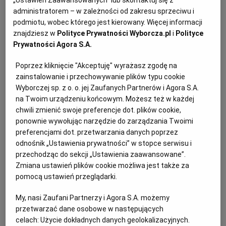
„Ustawień Zaawansowanych” lub skontaktuj się z
Za tydzień szkolenie
administratorem – w zależności od zakresu sprzeciwu i
Jeśli do tej pory nie zgłosiliście się do konkursu giełdowego, to
podmiotu, wobec którego jest kierowany. Więcej informacji
macie czas do jutra! Możecie wysyłać maile zgłoszeniowe na
znajdziesz w
Polityce Prywatności Wyborcza.pl
i
Polityce
adres gielda.paderek@wp.pl. Jeszcze raz przypomnę o
Prywatności Agora S.A.
Na razie "szóstka" wygrywa
Poprzez kliknięcie "Akceptuję" wyrażasz zgodę na
Wielkimi krokami zbliża się koniec roku. W dorobku Ligi Liceów
zainstalowanie i przechowywanie plików typu cookie
znalazły się do tej pory trzy konkursy. W tym roku wzięło w nich
Wyborczej sp. z o. o. jej Zaufanych Partnerów i Agora S.A.
udział 29 szkół, ale nie wszystkie startowały w
na Twoim urządzeniu końcowym. Możesz też w każdej
chwili zmienić swoje preferencje dot. plików cookie,
"Szóstka" najlepsza
ponownie wywołując narzędzie do zarządzania Twoimi
preferencjami dot. przetwarzania danych poprzez
Sobota, samo południe - pod salą 002 w Wyższej Szkole Nauk
odnośnik „Ustawienia prywatności” w stopce serwisu i
Humanistycznych i Dziennikarstwa zbiera się tłum licealistów.
Czekają niecierpliwie na rozpoczęcie zmagań w sudoku. Ostro
przechodząc do sekcji „Ustawienia zaawansowane”.
Zmiana ustawień plików cookie możliwa jest także za
Wkrótce start
pomocą ustawień przeglądarki.
Gotowi? Tak? To dobrze, bo już jutro szkolenie giełdowe w auli VI
My, nasi Zaufani Partnerzy i Agora S.A. możemy
LO im. I.J. Paderewskiego przy ul. Krakowskiej 17 w Poznaniu.
przetwarzać dane osobowe w następujących
Spotykamy się o godz. 9, przygotujcie się na cztery
celach:
Użycie dokładnych danych geolokalizacyjnych.