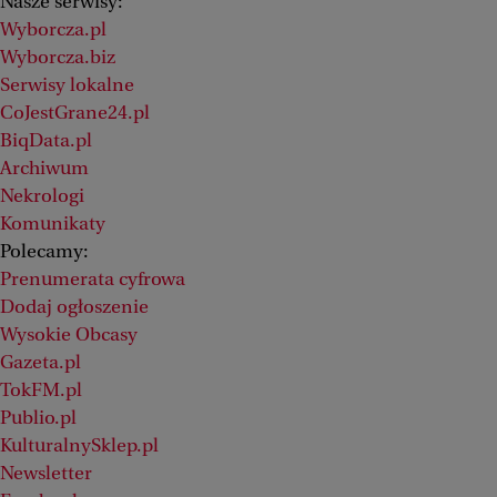
Nasze serwisy:
Wyborcza.pl
Wyborcza.biz
Serwisy lokalne
CoJestGrane24.pl
BiqData.pl
Archiwum
Nekrologi
Komunikaty
Polecamy:
Prenumerata cyfrowa
Dodaj ogłoszenie
Wysokie Obcasy
Gazeta.pl
TokFM.pl
Publio.pl
KulturalnySklep.pl
Newsletter