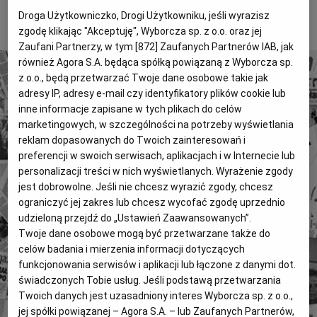
Adam Leszczyński: Ludzie kłamią ankieterom?
Magazyny
Wyborcza Classic
Droga Użytkowniczko, Drogi Użytkowniku, jeśli wyrazisz
To tylko fragment artykułu. Aby czytać dalej, kup dostęp
zgodę klikając "Akceptuję", Wyborcza sp. z o.o. oraz jej
poniżej.
Wyborcza.biz
Wysokie Obcasy
Zaufani Partnerzy, w tym [
872
] Zaufanych Partnerów IAB, jak
również Agora S.A. będąca spółką powiązaną z Wyborcza sp.
BIQdata
Jutronauci
z o.o., będą przetwarzać Twoje dane osobowe takie jak
Archiwum
Inne serwisy
adresy IP, adresy e-mail czy identyfikatory plików cookie lub
inne informacje zapisane w tych plikach do celów
marketingowych, w szczególności na potrzeby wyświetlania
4 miliony tekstów od 1989 roku.
reklam dopasowanych do Twoich zainteresowań i
preferencji w swoich serwisach, aplikacjach i w Internecie lub
Zyskaj dostęp do archiwalnych treści "Gazety
personalizacji treści w nich wyświetlanych. Wyrażenie zgody
Wyborczej".
jest dobrowolne. Jeśli nie chcesz wyrazić zgody, chcesz
Znajdź historie, których szukasz.
ograniczyć jej zakres lub chcesz wycofać zgodę uprzednio
udzieloną przejdź do „Ustawień Zaawansowanych”.
Twoje dane osobowe mogą być przetwarzane także do
Kup dostęp
celów badania i mierzenia informacji dotyczących
funkcjonowania serwisów i aplikacji lub łączone z danymi dot.
lub
Zaloguj się
świadczonych Tobie usług. Jeśli podstawą przetwarzania
Twoich danych jest uzasadniony interes Wyborcza sp. z o.o.,
jej spółki powiązanej – Agora S.A. – lub Zaufanych Partnerów,