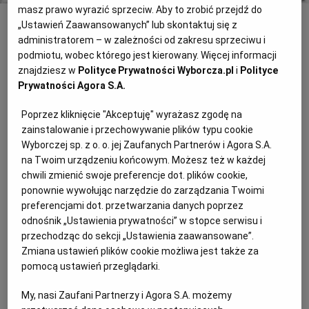
masz prawo wyrazić sprzeciw. Aby to zrobić przejdź do
„Ustawień Zaawansowanych” lub skontaktuj się z
INNE
administratorem – w zależności od zakresu sprzeciwu i
DOBRA STRONA KAMIONKI WIELKIEJ
podmiotu, wobec którego jest kierowany. Więcej informacji
znajdziesz w
Polityce Prywatności Wyborcza.pl
i
Polityce
Okazało się, że studenci informatyki, którzy w większości już
Prywatności Agora S.A.
pracują, skłonni są poświęcić część wakacji na uczenie
gimnazjalistów informatyki w niewielkiej wsi - mówi prof. Tadeusz
Poprzez kliknięcie "Akceptuję" wyrażasz zgodę na
Rzeżuchowski, inicjator akcji "Zielona Informatyka".
zainstalowanie i przechowywanie plików typu cookie
nie zadepczemy się
Wyborczej sp. z o. o. jej Zaufanych Partnerów i Agora S.A.
na Twoim urządzeniu końcowym. Możesz też w każdej
Dziś już nikt nie myśli, że nie zmieścimy się na globie i
chwili zmienić swoje preferencje dot. plików cookie,
zadepczemy się wzajemnie. Demografowie zajmują się teraz
ponownie wywołując narzędzie do zarządzania Twoimi
przede wszystkim opisywaniem i przewidywaniem procesu
preferencjami dot. przetwarzania danych poprzez
starzenia się ludności. To będzie jeden z najważniejszych
odnośnik „Ustawienia prywatności” w stopce serwisu i
problemów społecznych w tym stuleciu - najnowsze
przechodząc do sekcji „Ustawienia zaawansowane”.
przewidywania demografów komentuje prof. Jerzy Z. Holzer *
Zmiana ustawień plików cookie możliwa jest także za
Każdy człowiek ma prawo do prawdy
pomocą ustawień przeglądarki.
Amerykańscy naukowcy odkryli, że w przypadku jednego typu
My, nasi Zaufani Partnerzy i Agora S.A. możemy
białaczki można przewidzieć, kto z chorych umrze mimo terapii, a