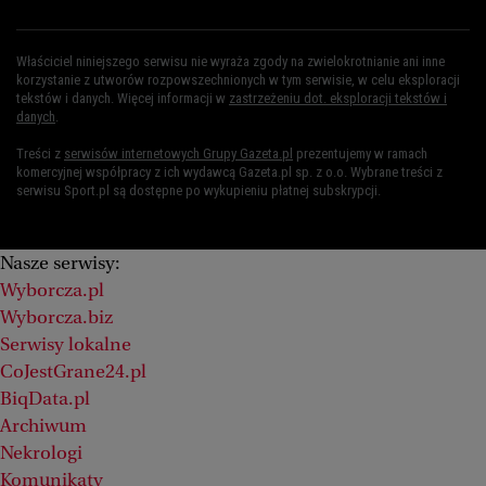
Właściciel niniejszego serwisu nie wyraża zgody na zwielokrotnianie ani inne
korzystanie z utworów rozpowszechnionych w tym serwisie, w celu eksploracji
tekstów i danych. Więcej informacji w
zastrzeżeniu dot. eksploracji tekstów i
danych
.
Treści z
serwisów internetowych Grupy Gazeta.pl
prezentujemy w ramach
komercyjnej współpracy z ich wydawcą Gazeta.pl sp. z o.o. Wybrane treści z
serwisu Sport.pl są dostępne po wykupieniu płatnej subskrypcji.
Nasze serwisy:
Wyborcza.pl
Wyborcza.biz
Serwisy lokalne
CoJestGrane24.pl
BiqData.pl
Archiwum
Nekrologi
Komunikaty