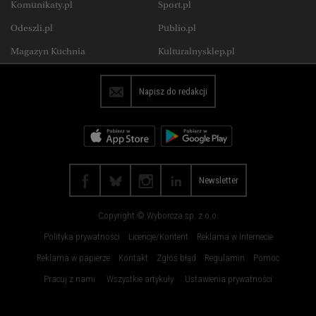
Komunikaty.pl
Sport.pl
Koszalin
Kraków
Uroda
Jedzenie
Odeszli.pl
Publio.pl
Lublin
Łódź
Wysokie Obcasy Praca
Magazyn Kuchnia
Kulturalnysklep.pl
Olsztyn
Opole
Płock
Poznań
Napisz do redakcji
Radom
Rybnik
Rzeszów
Sosnowiec
Szczecin
Toruń
Trójmiasto
Wałbrzych
Newsletter
Warszawa
Wrocław
Copyright © Wyborcza sp. z o.o.
Zakopane
Zielona Góra
Polityka prywatności
Licencje/Kontent
Reklama w Internecie
Reklama w papierze
Kontakt
Zgłoś błąd
Regulamin
Pomoc
Pracuj z nami
Wszystkie artykuły
Ustawienia prywatności