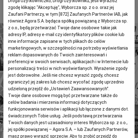
Droga Użytkowniczko, Drogi Użytkowniku, jeśli wyrazisz
Magazyny
Wyborcza Classic
zgodę klikając "Akceptuję", Wyborcza sp. z o.o. oraz jej
To tylko fragment artykułu. Aby czytać dalej, kup dostęp
Zaufani Partnerzy, w tym [
872
] Zaufanych Partnerów IAB, jak
poniżej.
Wyborcza.biz
Wysokie Obcasy
również Agora S.A. będąca spółką powiązaną z Wyborcza sp.
z o.o., będą przetwarzać Twoje dane osobowe takie jak
BIQdata
Jutronauci
adresy IP, adresy e-mail czy identyfikatory plików cookie lub
Archiwum
Inne serwisy
inne informacje zapisane w tych plikach do celów
marketingowych, w szczególności na potrzeby wyświetlania
reklam dopasowanych do Twoich zainteresowań i
preferencji w swoich serwisach, aplikacjach i w Internecie lub
4 miliony tekstów od 1989 roku.
personalizacji treści w nich wyświetlanych. Wyrażenie zgody
Zyskaj dostęp do archiwalnych treści "Gazety
jest dobrowolne. Jeśli nie chcesz wyrazić zgody, chcesz
Wyborczej".
ograniczyć jej zakres lub chcesz wycofać zgodę uprzednio
udzieloną przejdź do „Ustawień Zaawansowanych”.
Znajdź historie, których szukasz.
Twoje dane osobowe mogą być przetwarzane także do
celów badania i mierzenia informacji dotyczących
Kup dostęp
funkcjonowania serwisów i aplikacji lub łączone z danymi dot.
świadczonych Tobie usług. Jeśli podstawą przetwarzania
lub
Zaloguj się
Twoich danych jest uzasadniony interes Wyborcza sp. z o.o.,
jej spółki powiązanej – Agora S.A. – lub Zaufanych Partnerów,
masz prawo wyrazić sprzeciw. Aby to zrobić przejdź do