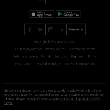
Radom
Rybnik
Rzeszów
Sosnowiec
Szczecin
Toruń
Trójmiasto
Wałbrzych
Newsletter
Warszawa
Wrocław
Copyright © Wyborcza sp. z o.o.
Zakopane
Zielona Góra
Polityka prywatności
Licencje/Kontent
Reklama w Internecie
Reklama w papierze
Kontakt
Zgłoś błąd
Regulamin
Pomoc
Pracuj z nami
Wszystkie artykuły
Ustawienia prywatności
Właściciel niniejszego serwisu nie wyraża zgody na zwielokrotnianie ani inne
korzystanie z utworów rozpowszechnionych w tym serwisie, w celu eksploracji
tekstów i danych. Więcej informacji w
zastrzeżeniu dot. eksploracji tekstów i
danych
.