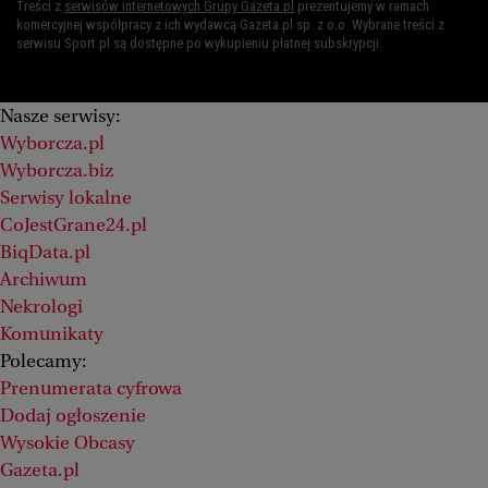
Treści z
serwisów internetowych Grupy Gazeta.pl
prezentujemy w ramach
komercyjnej współpracy z ich wydawcą Gazeta.pl sp. z o.o. Wybrane treści z
serwisu Sport.pl są dostępne po wykupieniu płatnej subskrypcji.
Nasze serwisy:
Wyborcza.pl
Wyborcza.biz
Serwisy lokalne
CoJestGrane24.pl
BiqData.pl
Archiwum
Nekrologi
Komunikaty
Polecamy:
Prenumerata cyfrowa
Dodaj ogłoszenie
Wysokie Obcasy
Gazeta.pl