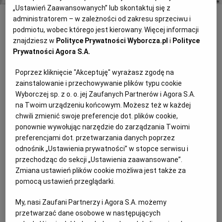
„Ustawień Zaawansowanych” lub skontaktuj się z
administratorem – w zależności od zakresu sprzeciwu i
INNE
podmiotu, wobec którego jest kierowany. Więcej informacji
Ukraina zniosła embargo na polskie
znajdziesz w
Polityce Prywatności Wyborcza.pl
i
Polityce
Prywatności Agora S.A.
mięso
Informację przekazał wczoraj przed południem rzecznik
Poprzez kliknięcie "Akceptuję" wyrażasz zgodę na
Państwowego Departamentu Medycyny Weterynaryjnej Ukrainy
zainstalowanie i przechowywanie plików typu cookie
Anatolij Osadczy. Prawo sprzedaży na ten rynek otrzymały 23
Wyborczej sp. z o. o. jej Zaufanych Partnerów i Agora S.A.
polskie
na Twoim urządzeniu końcowym. Możesz też w każdej
chwili zmienić swoje preferencje dot. plików cookie,
Lepper: Ja ceny załatwię
ponownie wywołując narzędzie do zarządzania Twoimi
"Sto lat !" śpiewać Lepperowi rolnicy nie chcieli. Ale wicepremier
preferencjami dot. przetwarzania danych poprzez
odniósł sukces - "świńskie" blokady zawieszone
odnośnik „Ustawienia prywatności” w stopce serwisu i
przechodząc do sekcji „Ustawienia zaawansowane”.
Wódka się rozlała
Zmiana ustawień plików cookie możliwa jest także za
pomocą ustawień przeglądarki.
Rzadko który temat tak zjednoczył w Parlamencie Europejskim
polskich posłów jak wódka. Niestety, po wczorajszym głosowaniu
My, nasi Zaufani Partnerzy i Agora S.A. możemy
nad definicją tego trunku został nam jedynie kac
przetwarzać dane osobowe w następujących