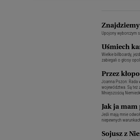
Znajdziemy 
Upojony wyborczym suk
Uśmiech ka
Wielkie billboardy, je
zabiegali o głosy opol
Przez kłopo
Joanna Pszon: Rada w
województwa. Są też z
Mniejszością Niemieck
Jak ja mam
Jeśli mają mnie odwoł
niepewnych warunkach?
Sojusz z N