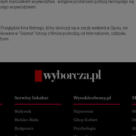
owym marszałkiem województwa - wstępnie postanowili politycy tworzącego się
ącego województwem.
 Przeglądzie Kina Niemego, który skończył się w zeszły weekend w Opolu, nie
likowane w "Gazecie" fotosy z filmów pochodzą od Inter-nationes, oddziału
 Bonn.
Serwisy lokalne
Wysokieobcasy.pl
M
Białystok
Najnowsze
W
Bielsko-Biała
Głosy Kobiet
D
Bydgoszcz
Psychologia
Al