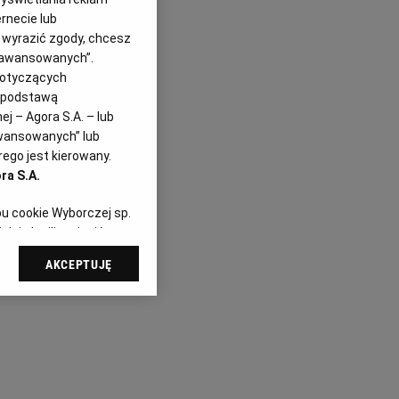
rnecie lub
z wyrazić zgody, chcesz
Zaawansowanych”.
dotyczących
i podstawą
j – Agora S.A. – lub
awansowanych” lub
ego jest kierowany.
ra S.A.
pu cookie Wyborczej sp.
dej chwili zmienić
referencjami dot.
AKCEPTUJĘ
dząc do sekcji
tawień przeglądarki.
 celach:
Użycie
ów identyfikacji.
i, pomiar reklam i