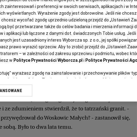
N
2008-02-09
5142 znaki
zainteresowań i preferencji w swoich serwisach, aplikacjach i w Inte
 nich wyświetlanych. Wyrażenie zgody jest dobrowolne. Jeśli nie chces
lub chcesz wycofać zgodę uprzednio udzieloną przejdź do „Ustawień 
 pewne, że na terenie dzisiejszej
ą być przetwarzane także do celów badania i mierzenia informacji 
ny istniało przed niespełna trzema
 i aplikacji lub łączone z danymi dot. świadczonych Tobie usług. Jeśl
ych jest uzasadniony interes Wyborcza sp. z o.o., jej spółki powiązane
lat grodzisko wielkości Biskupina
asz prawo wyrazić sprzeciw. Aby to zrobić przejdź do „Ustawień Za
stratorem – w zależności od zakresu sprzeciwu i podmiotu, wobec któr
ziesz w
Polityce Prywatności Wyborcza.pl
i
Polityce Prywatności Ago
trafił Franc Zalewski, który wyszedł z córeczką na
eptuję" wyrażasz zgodę na zainstalowanie i przechowywanie plików ty
artnerów i Agora S.A. na Twoim urządzeniu końcowym. Możesz też w każ
owicach Małych, miejscowości tuż przy granicy
plików cookie, ponownie wywołując narzędzie do zarządzania Twoimi p
z woj. wielkopolskim. W oko wpadł mu przypadkowo
WANSOWANE
oprzez odnośnik „Ustawienia prywatności” w stopce serwisu i przecho
dze kamień. Jak to geolog, obejrzał go ze wszystkich
ne”. Zmiana ustawień plików cookie możliwa jest także za pomocą us
 i ze zdumieniem stwierdził, że to tatrzański granit. -
erzy i Agora S.A. możemy przetwarzać dane osobowe w następujących
tr przywędrował do Woskowic Małych? - zastanowił się,
kalizacyjnych. Aktywne skanowanie charakterystyki urządzenia do cel
ze sobą. Było to dwa lata temu.
ji na urządzeniu lub dostęp do nich. Spersonalizowane reklamy i treśc
 i ulepszanie usług.
Lista Zaufanych Partnerów