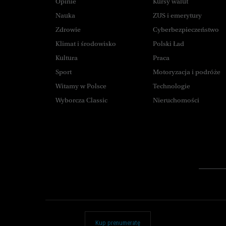
Opinie
Kursy walut
Nauka
ZUS i emerytury
Zdrowie
Cyberbezpieczeństwo
Klimat i środowisko
Polski Ład
Kultura
Praca
Sport
Motoryzacja i podróże
Witamy w Polsce
Technologie
Wyborcza Classic
Nieruchomości
Kup prenumeratę