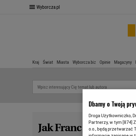
Wyborcza.pl
Kraj
Świat
Miasta
Wyborcza.biz
Opinie
Magazyny
Dbamy o Twoją pry
Droga Użytkowniczko, Dro
Partnerzy, w tym [
874
] 
Jak Franc na spacerz
o.o., będą przetwarzać T
informacje zapisane w t