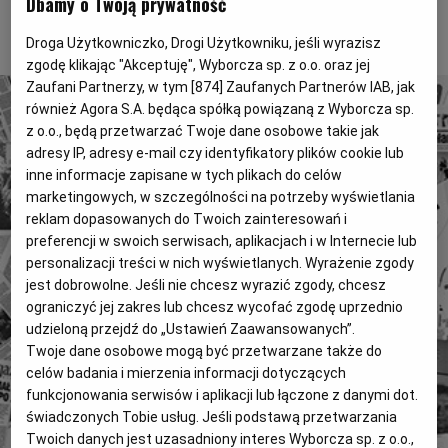
Dbamy o Twoją prywatność
Magazyny
Wyborcza Classic
To tylko fragment artykułu. Aby czytać dalej, kup dostęp
Droga Użytkowniczko, Drogi Użytkowniku, jeśli wyrazisz
poniżej.
Wyborcza.biz
Wysokie Obcasy
zgodę klikając "Akceptuję", Wyborcza sp. z o.o. oraz jej
Zaufani Partnerzy, w tym [
874
] Zaufanych Partnerów IAB, jak
BIQdata
Jutronauci
również Agora S.A. będąca spółką powiązaną z Wyborcza sp.
Archiwum
Inne serwisy
z o.o., będą przetwarzać Twoje dane osobowe takie jak
adresy IP, adresy e-mail czy identyfikatory plików cookie lub
inne informacje zapisane w tych plikach do celów
marketingowych, w szczególności na potrzeby wyświetlania
4 miliony tekstów od 1989 roku.
reklam dopasowanych do Twoich zainteresowań i
Zyskaj dostęp do archiwalnych treści "Gazety
preferencji w swoich serwisach, aplikacjach i w Internecie lub
Wyborczej".
personalizacji treści w nich wyświetlanych. Wyrażenie zgody
jest dobrowolne. Jeśli nie chcesz wyrazić zgody, chcesz
Znajdź historie, których szukasz.
ograniczyć jej zakres lub chcesz wycofać zgodę uprzednio
udzieloną przejdź do „Ustawień Zaawansowanych”.
Kup dostęp
Twoje dane osobowe mogą być przetwarzane także do
celów badania i mierzenia informacji dotyczących
lub
Zaloguj się
funkcjonowania serwisów i aplikacji lub łączone z danymi dot.
świadczonych Tobie usług. Jeśli podstawą przetwarzania
Twoich danych jest uzasadniony interes Wyborcza sp. z o.o.,