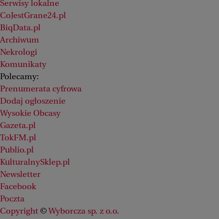
Serwisy lokalne
CoJestGrane24.pl
BiqData.pl
Archiwum
Nekrologi
Komunikaty
Polecamy:
Prenumerata cyfrowa
Dodaj ogłoszenie
Wysokie Obcasy
Gazeta.pl
TokFM.pl
Publio.pl
KulturalnySklep.pl
Newsletter
Facebook
Poczta
Copyright
©
Wyborcza sp. z o.o.