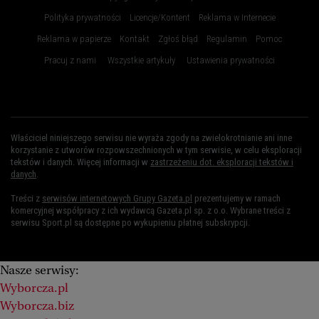
Polityka prywatności
Licencje/Kontent
Reklama w Internecie
Reklama w papierze
Kontakt
Zgłoś błąd
Regulamin
Pomoc
Pracuj z nami
Wszystkie artykuły
Ustawienia prywatności
Właściciel niniejszego serwisu nie wyraża zgody na zwielokrotnianie ani inne
korzystanie z utworów rozpowszechnionych w tym serwisie, w celu eksploracji
tekstów i danych. Więcej informacji w
zastrzeżeniu dot. eksploracji tekstów i
danych
.
Treści z
serwisów internetowych Grupy Gazeta.pl
prezentujemy w ramach
komercyjnej współpracy z ich wydawcą Gazeta.pl sp. z o.o. Wybrane treści z
serwisu Sport.pl są dostępne po wykupieniu płatnej subskrypcji.
Nasze serwisy:
Wyborcza.pl
Wyborcza.biz