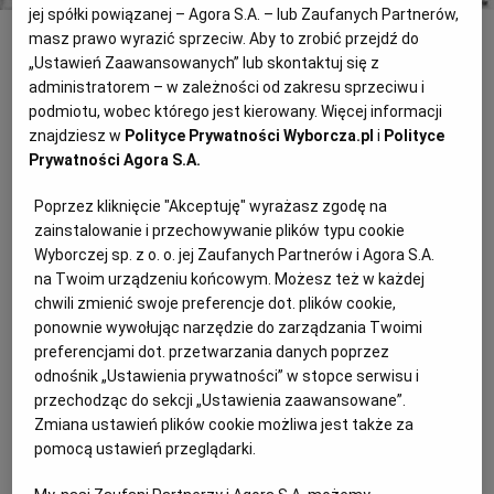
jej spółki powiązanej – Agora S.A. – lub Zaufanych Partnerów,
masz prawo wyrazić sprzeciw. Aby to zrobić przejdź do
INNE
„Ustawień Zaawansowanych” lub skontaktuj się z
administratorem – w zależności od zakresu sprzeciwu i
Pomysł głupi, bałagan pewny
podmiotu, wobec którego jest kierowany. Więcej informacji
Wczoraj w "Gazecie" pisaliśmy o zakazie przyjmowania kopii
znajdziesz w
Polityce Prywatności Wyborcza.pl
i
Polityce
dokumentów kandydatów do gimnazjum. Wydając takie zalecenie
Prywatności Agora S.A.
dyrektorom, wydział edukacji krakowskiego magistratu ma
nadzieję, że uda się uniknąć bałaganu, jaki zapanuje, gdy część
Poprzez kliknięcie "Akceptuję" wyrażasz zgodę na
uczniów będzie składać aplikacje do kilku gimnazjów i - co
zainstalowanie i przechowywanie plików typu cookie
prawdopodobne, bo rzecz dotyczy głównie najlepszych uczniów -
Wyborczej sp. z o. o. jej Zaufanych Partnerów i Agora S.A.
wszędzie zostanie przyjęta. Co wtedy? Będą musieli zdecydować
na Twoim urządzeniu końcowym. Możesz też w każdej
się na jedną ze szkół, przez co w innych pozostaną w postaci
chwili zmienić swoje preferencje dot. plików cookie,
"wirtualnej".
ponownie wywołując narzędzie do zarządzania Twoimi
WINNY CZY NIE?
preferencjami dot. przetwarzania danych poprzez
odnośnik „Ustawienia prywatności” w stopce serwisu i
Norweski nastolatek Jon Johansen, który wsławił się złamaniem
przechodząc do sekcji „Ustawienia zaawansowane”.
zabezpieczeń formatu DVD stanie najprawdopodobniej przed
Zmiana ustawień plików cookie możliwa jest także za
sądem w Norwegii. Grozi mu od roku do dziesięciu lat więzienia
pomocą ustawień przeglądarki.
za czyn, który w wielu krajach, w tym również w USA,
najprawdopodobniej nie zostałby ukarany.