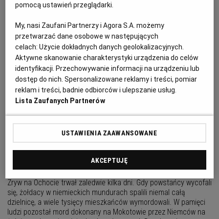
Uratować mogiły przed zniszczeniem
pomocą ustawień przeglądarki.
Za pieniądze zebrane przez Komitet ds. Budowy i Renowacji
My, nasi Zaufani Partnerzy i Agora S.A. możemy
Miejsc Pamięci oraz Mogił Powstańczych 1944 r. odnowionych
zostanie 860 krzyży na Powązkach Wojskowych. Uratowane też
przetwarzać dane osobowe w następujących
będą mogiły powstańców rozsiane po warszawskich
celach:
Użycie dokładnych danych geolokalizacyjnych.
cmentarzach.
Aktywne skanowanie charakterystyki urządzenia do celów
identyfikacji. Przechowywanie informacji na urządzeniu lub
MIAŁEM TYLKO WYOBRAŹNIĘ,
dostęp do nich. Spersonalizowane reklamy i treści, pomiar
OŁÓWEK I PAPIER
reklam i treści, badnie odbiorców i ulepszanie usług.
Lista Zaufanych Partnerów
Rozszyfrował tysiące powstańczych fotografii, rozpoznał na nich
setki osób, ale największym odkryciem Zygmunta Walkowskiego
było ustalenie daty wysadzenia przez Niemców murów Zamku
USTAWIENIA ZAAWANSOWANE
Królewskiego
TU MONTER PODPISAŁ ROZKAZ
AKCEPTUJĘ
POWSTANIA
Zryw na Ochocie trwał zaledwie kilka dni. Gdy powstańcy wycofali
się, żołdacy w niemieckich mundurach spalili niemal całą
dzielnicę, a wiele tysięcy mieszkańców wymordowali. W pamięci
ludzi pozostał mord dokonany na Mokotowie przez Niemców na