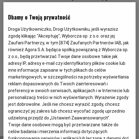
swoją książkę "Cały wiek w Warszawie"
Magazyny
Wyborcza Classic
Dbamy o Twoją prywatność
Wyborcza.biz
Wysokie Obcasy
Ślub jego rodziców miał miejsce w kościele
kanoniczek św. Andrzeja przy pl. Teatralnym. W
BIQdata
Jutronauci
Droga Użytkowniczko, Drogi Użytkowniku, jeśli wyrazisz
zgodę klikając "Akceptuję", Wyborcza sp. z o.o. oraz jej
kronice towarzyskiej doniósł o nim "Kurier
Archiwum
Inne serwisy
Zaufani Partnerzy, w tym [
874
] Zaufanych Partnerów IAB, jak
Warszawski". Panna młoda była córką ziemian z
również Agora S.A. będąca spółką powiązaną z Wyborcza sp.
powiatu iłżeckiego niedaleko Radomia. Pan młody
z o.o., będą przetwarzać Twoje dane osobowe takie jak
synem Tadeusza Tarasiewicza, założyciela jednej z
adresy IP, adresy e-mail czy identyfikatory plików cookie lub
najsłynniejszych warszawskich palarni kawy
inne informacje zapisane w tych plikach do celów
działającej pod firmą Pluton. Związek błogosławił ks.
marketingowych, w szczególności na potrzeby wyświetlania
reklam dopasowanych do Twoich zainteresowań i
Franciszek Rolecki, proboszcz z Pawłowic koło Iłży.
preferencji w swoich serwisach, aplikacjach i w Internecie lub
Modlitwę odśpiewał basista opery Adam Ostrowski.
personalizacji treści w nich wyświetlanych. Wyrażenie zgody
Potem owdowiała matka panny młodej podejmowała
jest dobrowolne. Jeśli nie chcesz wyrazić zgody, chcesz
weselników w apartamentach Hotelu Europejskiego.
ograniczyć jej zakres lub chcesz wycofać zgodę uprzednio
udzieloną przejdź do „Ustawień Zaawansowanych”.
To tylko fragment artykułu. Aby czytać dalej, kup dostęp
Twoje dane osobowe mogą być przetwarzane także do
poniżej.
celów badania i mierzenia informacji dotyczących
funkcjonowania serwisów i aplikacji lub łączone z danymi dot.