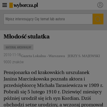
WYBORCZA.PL
Zaloguj się
Dzisiejsze wydanie papierowe
Kraj
Młodość stulatka
Świat
Gospodarka
Kultura
Nauka
MATERIAŁ ARCHIWALNY
Opinie
Jutronauci
2010-11-18
Gazeta Lokalna - Warszawa
JERZY S. MAJEWSKI
9000 znaków
Osiem dziewięć
Sport
BiQdata
Pensjonarka od krakowskich urszulanek
Akcje społeczne
Janina Marcinkowska poznała aktora i
Więcej
przedsiębiorcę Michała Tarasiewicza w 1909 r.
Pobrali się 5 lutego 1910 r. Dziewięć miesięcy
NASZE SERWISY
później urodził się ich syn Kordian. Dziś
Serwisy lokalne
Wyborcza.pl
obchodzi setne urodziny, a wczoraj promował