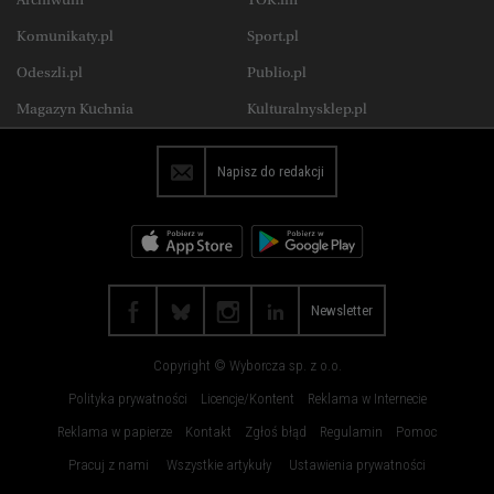
Katowice
Kielce
Wysokie Obcasy Extra
Zdrowie
Komunikaty.pl
Sport.pl
Koszalin
Kraków
Uroda
Jedzenie
Odeszli.pl
Publio.pl
Lublin
Łódź
Wysokie Obcasy Praca
Magazyn Kuchnia
Kulturalnysklep.pl
Olsztyn
Opole
Płock
Poznań
Napisz do redakcji
Radom
Rybnik
Rzeszów
Sosnowiec
Szczecin
Toruń
Trójmiasto
Wałbrzych
Newsletter
Warszawa
Wrocław
Copyright © Wyborcza sp. z o.o.
Zakopane
Zielona Góra
Polityka prywatności
Licencje/Kontent
Reklama w Internecie
Reklama w papierze
Kontakt
Zgłoś błąd
Regulamin
Pomoc
Pracuj z nami
Wszystkie artykuły
Ustawienia prywatności