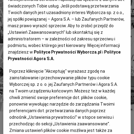
świadczonych Tobie usług. Jeśli podstawą przetwarzania
Twoich danych jest uzasadniony interes Wyborcza sp. z o.o.,
jej spółki powiązanej – Agora S.A. – lub Zaufanych Partnerów,
masz prawo wyrazić sprzeciw. Aby to zrobić przejdź do
„Ustawień Zaawansowanych” lub skontaktuj się z
4 miliony tekstów od 1989 roku.
administratorem – w zależności od zakresu sprzeciwu i
Zyskaj dostęp do archiwalnych treści "Gazety
podmiotu, wobec którego jest kierowany. Więcej informacji
znajdziesz w
Polityce Prywatności Wyborcza.pl
i
Polityce
Wyborczej".
Prywatności Agora S.A.
Znajdź historie, których szukasz.
Poprzez kliknięcie "Akceptuję" wyrażasz zgodę na
zainstalowanie i przechowywanie plików typu cookie
Kup dostęp
Wyborczej sp. z o. o. jej Zaufanych Partnerów i Agora S.A.
na Twoim urządzeniu końcowym. Możesz też w każdej
lub
Zaloguj się
chwili zmienić swoje preferencje dot. plików cookie,
ponownie wywołując narzędzie do zarządzania Twoimi
preferencjami dot. przetwarzania danych poprzez
odnośnik „Ustawienia prywatności” w stopce serwisu i
przechodząc do sekcji „Ustawienia zaawansowane”.
INNE
Zmiana ustawień plików cookie możliwa jest także za