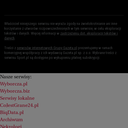
Właściciel niniejszego serwisu nie wyraża zgody na zwielokrotnianie ani inne
korzystanie z utworów rozpowszechnionych w tym serwisie, w celu eksploracji
tekstów i danych. Więcej informacji w
zastrzeżeniu dot. eksploracji tekstów i
danych
.
Treści z
serwisów internetowych Grupy Gazeta.pl
prezentujemy w ramach
komercyjnej współpracy z ich wydawcą Gazeta.pl sp. z o.o. Wybrane treści z
serwisu Sport.pl są dostępne po wykupieniu płatnej subskrypcji.
Nasze serwisy:
Wyborcza.pl
Wyborcza.biz
Serwisy lokalne
CoJestGrane24.pl
BiqData.pl
Archiwum
Nekrologi