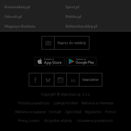
Wysokie Obcasy Extra
Zdrowie
Komunikaty.pl
Sport.pl
Koszalin
Kraków
Uroda
Jedzenie
Odeszli.pl
Publio.pl
Lublin
Łódź
Wysokie Obcasy Praca
Magazyn Kuchnia
Kulturalnysklep.pl
Olsztyn
Opole
Płock
Poznań
Napisz do redakcji
Radom
Rybnik
Rzeszów
Sosnowiec
Szczecin
Toruń
Trójmiasto
Wałbrzych
Newsletter
Warszawa
Wrocław
Copyright © Wyborcza sp. z o.o.
Zakopane
Zielona Góra
Polityka prywatności
Licencje/Kontent
Reklama w Internecie
Reklama w papierze
Kontakt
Zgłoś błąd
Regulamin
Pomoc
Pracuj z nami
Wszystkie artykuły
Ustawienia prywatności