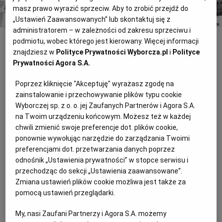
masz prawo wyrazić sprzeciw. Aby to zrobić przejdź do
„Ustawień Zaawansowanych” lub skontaktuj się z
administratorem – w zależności od zakresu sprzeciwu i
podmiotu, wobec którego jest kierowany. Więcej informacji
INNE
znajdziesz w
Polityce Prywatności Wyborcza.pl
i
Polityce
Prywatności Agora S.A.
Łukaszenka więzi rywala
- Mój mąż bardzo schudł w więzieniu. Miał poważne problemy z
Poprzez kliknięcie "Akceptuję" wyrażasz zgodę na
nadciśnieniem. Władze nawet w areszcie domowym nie zgadzają
zainstalowanie i przechowywanie plików typu cookie
się jednak na wizytę lekarza, bo mąż ma zakaz przyjmowania
Wyborczej sp. z o. o. jej Zaufanych Partnerów i Agora S.A.
osób postronnych - mówi żona opozycyjnego kandydata na
na Twoim urządzeniu końcowym. Możesz też w każdej
prezydenta Białorusi Uładzimira Niaklajeua
chwili zmienić swoje preferencje dot. plików cookie,
ponownie wywołując narzędzie do zarządzania Twoimi
Czemu nie wierzę w samobójstwo
preferencjami dot. przetwarzania danych poprzez
Biebienina
odnośnik „Ustawienia prywatności” w stopce serwisu i
- Ciało Alega znalazł brat. Zobaczył pętlę na szyi, wybiegł z domu
przechodząc do sekcji „Ustawienia zaawansowane”.
i w szoku zadzwonił do żony: "Aleg się powiesił". Kiedy wrócił i
Zmiana ustawień plików cookie możliwa jest także za
uważnie przyjrzał się ciału, oddzwonił i powiedział: "Wiesz, jego
pomocą ustawień przeglądarki.
powieszono" - mówi przyjaciel białoruskiego opozycjonisty.
My, nasi Zaufani Partnerzy i Agora S.A. możemy
Koronacja Łukaszenki