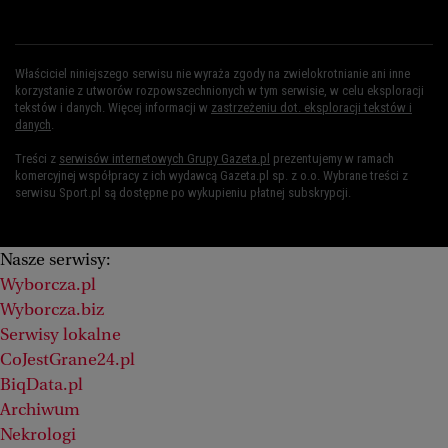
Właściciel niniejszego serwisu nie wyraża zgody na zwielokrotnianie ani inne
korzystanie z utworów rozpowszechnionych w tym serwisie, w celu eksploracji
tekstów i danych. Więcej informacji w
zastrzeżeniu dot. eksploracji tekstów i
danych
.
Treści z
serwisów internetowych Grupy Gazeta.pl
prezentujemy w ramach
komercyjnej współpracy z ich wydawcą Gazeta.pl sp. z o.o. Wybrane treści z
serwisu Sport.pl są dostępne po wykupieniu płatnej subskrypcji.
Nasze serwisy:
Wyborcza.pl
Wyborcza.biz
Serwisy lokalne
CoJestGrane24.pl
BiqData.pl
Archiwum
Nekrologi