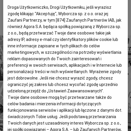
SIARHIEJ HUDZILIN* W ROZMOWIE Z ANDRZEJEM
Magazyny
Wyborcza Classic
Droga Użytkowniczko, Drogi Użytkowniku, jeśli wyrazisz
POCZOBUTEM
zgodę klikając "Akceptuję", Wyborcza sp. z o.o. oraz jej
Wyborcza.biz
Wysokie Obcasy
Zaufani Partnerzy, w tym [
874
] Zaufanych Partnerów IAB, jak
To tylko fragment artykułu. Aby czytać dalej, kup dostęp
również Agora S.A. będąca spółką powiązaną z Wyborcza sp.
BIQdata
Jutronauci
poniżej.
z o.o., będą przetwarzać Twoje dane osobowe takie jak
Archiwum
Inne serwisy
adresy IP, adresy e-mail czy identyfikatory plików cookie lub
inne informacje zapisane w tych plikach do celów
marketingowych, w szczególności na potrzeby wyświetlania
reklam dopasowanych do Twoich zainteresowań i
preferencji w swoich serwisach, aplikacjach i w Internecie lub
personalizacji treści w nich wyświetlanych. Wyrażenie zgody
4 miliony tekstów od 1989 roku.
jest dobrowolne. Jeśli nie chcesz wyrazić zgody, chcesz
Zyskaj dostęp do archiwalnych treści "Gazety
ograniczyć jej zakres lub chcesz wycofać zgodę uprzednio
Wyborczej".
udzieloną przejdź do „Ustawień Zaawansowanych”.
Twoje dane osobowe mogą być przetwarzane także do
Znajdź historie, których szukasz.
celów badania i mierzenia informacji dotyczących
funkcjonowania serwisów i aplikacji lub łączone z danymi dot.
Kup dostęp
świadczonych Tobie usług. Jeśli podstawą przetwarzania
Twoich danych jest uzasadniony interes Wyborcza sp. z o.o.,
lub
Zaloguj się
jej spółki powiązanej – Agora S.A. – lub Zaufanych Partnerów,