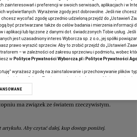
GADOMSKI, GAZETA WYBORCZA
2007-03-16
5166 znaków
zainteresowań i preferencji w swoich serwisach, aplikacjach i w Inte
 nich wyświetlanych. Wyrażenie zgody jest dobrowolne. Jeśli nie chces
lub chcesz wycofać zgodę uprzednio udzieloną przejdź do „Ustawień 
 przypomina platońskie cienie w pieczarze. Politycy
ą być przetwarzane także do celów badania i mierzenia informacji 
dy, które mają luźny związek z otaczającą nas
 i aplikacji lub łączone z danymi dot. świadczonych Tobie usług. Jeśl
ych jest uzasadniony interes Wyborcza sp. z o.o., jej spółki powiązane
. Zawzięcie spierają się o sprawy drugorzędne,
asz prawo wyrazić sprzeciw. Aby to zrobić przejdź do „Ustawień Za
lub inny pogląd, choć wcale nie są przekonani o jego
stratorem – w zależności od zakresu sprzeciwu i podmiotu, wobec któr
nią tak nie po to, by osiągnąć coś realnego - na
ziesz w
Polityce Prywatności Wyborcza.pl
i
Polityce Prywatności Ago
orsować w Sejmie ustawę lub przekonać do swych
eptuję" wyrażasz zgodę na zainstalowanie i przechowywanie plików ty
um, do którego się zwracają. Jedynym celem wielu
artnerów i Agora S.A. na Twoim urządzeniu końcowym. Możesz też w każ
plików cookie, ponownie wywołując narzędzie do zarządzania Twoimi p
odróżnienie się od innych polityków. Cienie na ścianie
WANSOWANE
oprzez odnośnik „Ustawienia prywatności” w stopce serwisu i przecho
ają się bezładnie, toczą ze sobą dziwną walkę, która
ne”. Zmiana ustawień plików cookie możliwa jest także za pomocą us
topniu ma związek ze światem rzeczywistym.
erzy i Agora S.A. możemy przetwarzać dane osobowe w następujących
kalizacyjnych. Aktywne skanowanie charakterystyki urządzenia do cel
ji na urządzeniu lub dostęp do nich. Spersonalizowane reklamy i treśc
 artykułu. Aby czytać dalej, kup dostęp poniżej.
 i ulepszanie usług.
Lista Zaufanych Partnerów