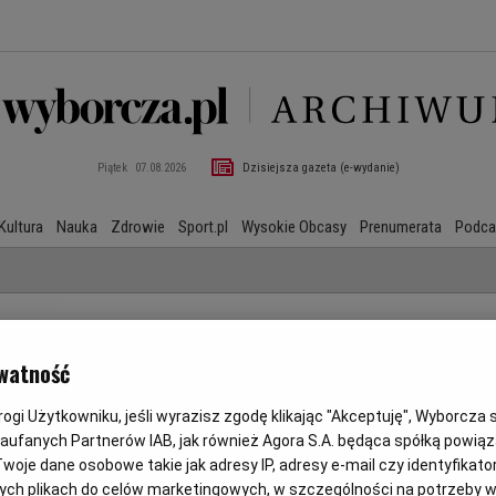
Piątek
07.08.2026
Dzisiejsza gazeta (e-wydanie)
Kultura
Nauka
Zdrowie
Sport.pl
Wysokie Obcasy
Prenumerata
Podca
watność
gi Użytkowniku, jeśli wyrazisz zgodę klikając "Akceptuję", Wyborcza sp.
Zaufanych Partnerów IAB, jak również Agora S.A. będąca spółką powią
woje dane osobowe takie jak adresy IP, adresy e-mail czy identyfikator
ych plikach do celów marketingowych, w szczególności na potrzeby w