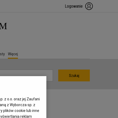
Logowanie
sty
Więcej
Szukaj
 z o.o. oraz jej Zaufani
zaną z Wyborcza sp. z
y plików cookie lub inne
yświetlania reklam