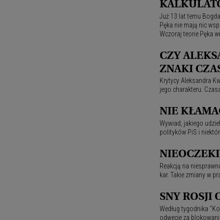
KALKULAT
Już 13 lat temu Bogdan
Pęka nie mają nic wsp
Wczoraj teorie Pęka wr
CZY ALEKS
ZNAKI CZA
Krytycy Aleksandra K
jego charakteru. Czas
NIE KŁAMA
Wywiad, jakiego udziel
polityków PiS i niektó
NIEOCZEKI
Reakcją na niesprawno
kar. Takie zmiany w pr
SNY ROSJI
Według tygodnika "Ko
odwecie za blokowanie