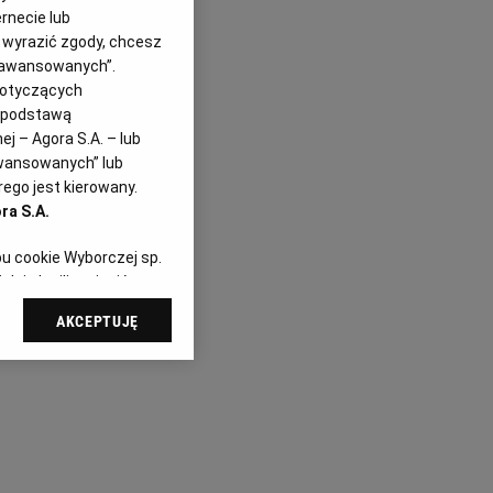
rnecie lub
z wyrazić zgody, chcesz
Zaawansowanych”.
dotyczących
i podstawą
j – Agora S.A. – lub
awansowanych” lub
ego jest kierowany.
ra S.A.
pu cookie Wyborczej sp.
dej chwili zmienić
referencjami dot.
AKCEPTUJĘ
dząc do sekcji
tawień przeglądarki.
 celach:
Użycie
ów identyfikacji.
i, pomiar reklam i