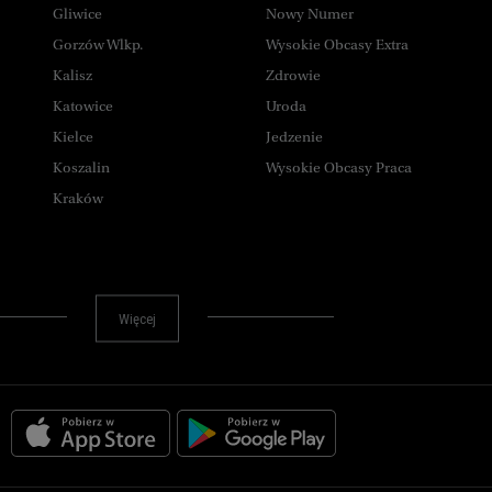
Gliwice
Nowy Numer
Gorzów Wlkp.
Wysokie Obcasy Extra
Kalisz
Zdrowie
Katowice
Uroda
Kielce
Jedzenie
Koszalin
Wysokie Obcasy Praca
Kraków
Lublin
Łódź
Olsztyn
Więcej
Opole
Płock
Poznań
Radom
Rybnik
Rzeszów