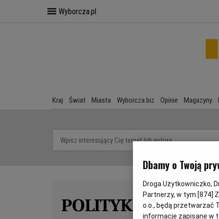
Wyborcza.pl
Kraj
Świat
Miasta
Wyborcza.biz
Opinie
Magazyny
Dbamy o Twoją pry
Droga Użytkowniczko, Dro
Partnerzy, w tym [
874
] 
POLITYKA CIENI
o.o., będą przetwarzać T
informacje zapisane w t