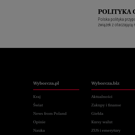
POLITYKA 
Polska polityka przyp
związek z otaczającą 
Wyborcza.pl
Wyborcza.pl
Wyborcza.biz
Kraj
Aktualności
Świat
Zakupy i finanse
News from Poland
Giełda
Opinie
Kursy walut
Nauka
ZUS i emerytury