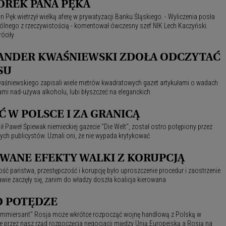
OREK PANA PĘKA
 Pęk wietrzył wielką aferę w prywatyzacji Banku Śląskiego. - Wyliczenia posła
ólnego z rzeczywistością - komentował ówczesny szef NIK Lech Kaczyński.
óciły
ANDER KWAŚNIEWSKI ZDOŁA ODCZYTAĆ
SU
waśniewskiego zapisali wiele metrów kwadratowych gazet artykułami o wadach
ami nad-używa alkoholu, lubi błyszczeć na eleganckich
Ć W POLSCE I ZA GRANICĄ
ił Paweł Śpiewak niemieckiej gazecie "Die Welt", został ostro potępiony przez
rych publicystów. Uznali oni, że nie wypada krytykować
WANE EFEKTY WALKI Z KORUPCJĄ
ść państwa, przestępczość i korupcję było uproszczenie procedur i zaostrzenie
awie zaczęły się, zanim do władzy doszła koalicja kierowana
 O POTĘDZE
mmiersant" Rosja może wkrótce rozpocząć wojnę handlową z Polską w
 przez nasz rząd rozpoczęcia negocjacji między Unią Europejską a Rosją na