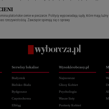
CIENI
omina platońskie cienie w pieczarze. Politycy wypowiadają sądy, które mają luźny
nas rzeczywistością. Zawzięcie spierają się o sprawy
Serwisy lokalne
Wysokieobcasy.pl
M
Białystok
Najnowsze
W
Bielsko-Biała
Głosy Kobiet
D
Bydgoszcz
Psychologia
Al
Częstochowa
Wasze listy
M
Elbląg
Portrety Kobiet