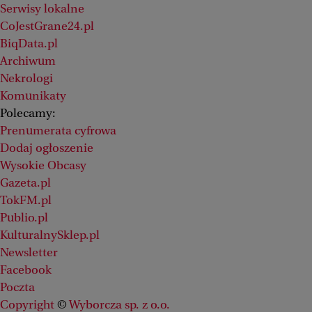
Serwisy lokalne
CoJestGrane24.pl
BiqData.pl
Archiwum
Nekrologi
Komunikaty
Polecamy:
Prenumerata cyfrowa
Dodaj ogłoszenie
Wysokie Obcasy
Gazeta.pl
TokFM.pl
Publio.pl
KulturalnySklep.pl
Newsletter
Facebook
Poczta
Copyright
©
Wyborcza sp. z o.o.