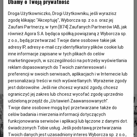
Dbamy o Twoją prywatność
wróciły
Magazyny
Wyborcza Classic
Droga Użytkowniczko, Drogi Użytkowniku, jeśli wyrazisz
Wyborcza.biz
Wysokie Obcasy
Posłowie bankowej komisji śledczej uznali, że
zgodę klikając "Akceptuję", Wyborcza sp. z o.o. oraz jej
Zaufani Partnerzy, w tym [
874
] Zaufanych Partnerów IAB, jak
skarbnicą wiedzy o prywatyzacji Banku Śląskiego jest
BIQdata
Jutronauci
również Agora S.A. będąca spółką powiązaną z Wyborcza sp.
Bogdan Pęk. Zapewne dlatego, że kiedyś uznał
Archiwum
Inne serwisy
z o.o., będą przetwarzać Twoje dane osobowe takie jak
prywatyzację banku za największą aferę gospodarczą
adresy IP, adresy e-mail czy identyfikatory plików cookie lub
w Polsce. Tyle że relacje Pęka były wielokrotnie
inne informacje zapisane w tych plikach do celów
dezawuowane, a jego działalność publiczna mało
marketingowych, w szczególności na potrzeby wyświetlania
poważna.
reklam dopasowanych do Twoich zainteresowań i
preferencji w swoich serwisach, aplikacjach i w Internecie lub
To tylko fragment artykułu. Aby czytać dalej, kup dostęp
personalizacji treści w nich wyświetlanych. Wyrażenie zgody
poniżej.
jest dobrowolne. Jeśli nie chcesz wyrazić zgody, chcesz
ograniczyć jej zakres lub chcesz wycofać zgodę uprzednio
udzieloną przejdź do „Ustawień Zaawansowanych”.
Twoje dane osobowe mogą być przetwarzane także do
celów badania i mierzenia informacji dotyczących
funkcjonowania serwisów i aplikacji lub łączone z danymi dot.
świadczonych Tobie usług. Jeśli podstawą przetwarzania
4 miliony tekstów od 1989 roku.
Twoich danych jest uzasadniony interes Wyborcza sp. z o.o.,