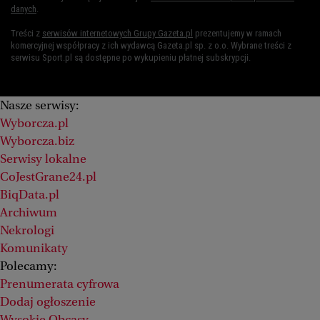
danych
.
Treści z
serwisów internetowych Grupy Gazeta.pl
prezentujemy w ramach
komercyjnej współpracy z ich wydawcą Gazeta.pl sp. z o.o. Wybrane treści z
serwisu Sport.pl są dostępne po wykupieniu płatnej subskrypcji.
Nasze serwisy:
Wyborcza.pl
Wyborcza.biz
Serwisy lokalne
CoJestGrane24.pl
BiqData.pl
Archiwum
Nekrologi
Komunikaty
Polecamy:
Prenumerata cyfrowa
Dodaj ogłoszenie
Wysokie Obcasy