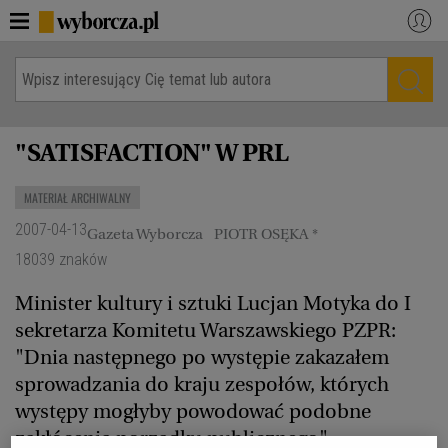
WYBORCZA.PL
Zaloguj się
Dzisiejsze wydanie papierowe
Kraj
"SATISFACTION" W PRL
Świat
Gospodarka
Kultura
Nauka
MATERIAŁ ARCHIWALNY
Opinie
Jutronauci
2007-04-13
Gazeta Wyborcza
PIOTR OSĘKA *
18039 znaków
Osiem dziewięć
Sport
BiQdata
Minister kultury i sztuki Lucjan Motyka do I
Akcje społeczne
sekretarza Komitetu Warszawskiego PZPR:
Więcej
"Dnia następnego po występie zakazałem
sprowadzania do kraju zespołów, których
NASZE SERWISY
występy mogłyby powodować podobne
Serwisy lokalne
Wyborcza.pl
zakłócenia porządku publicznego"