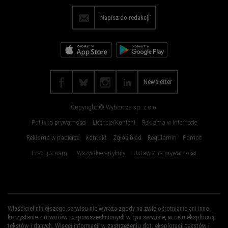
Płock
Poznań
Napisz do redakcji
Radom
Rybnik
Rzeszów
Sosnowiec
Szczecin
Toruń
Trójmiasto
Wałbrzych
Newsletter
Warszawa
Wrocław
Copyright © Wyborcza sp. z o.o.
Zakopane
Zielona Góra
Polityka prywatności
Licencje/Kontent
Reklama w Internecie
Reklama w papierze
Kontakt
Zgłoś błąd
Regulamin
Pomoc
Pracuj z nami
Wszystkie artykuły
Ustawienia prywatności
Właściciel niniejszego serwisu nie wyraża zgody na zwielokrotnianie ani inne
korzystanie z utworów rozpowszechnionych w tym serwisie, w celu eksploracji
tekstów i danych. Więcej informacji w
zastrzeżeniu dot. eksploracji tekstów i