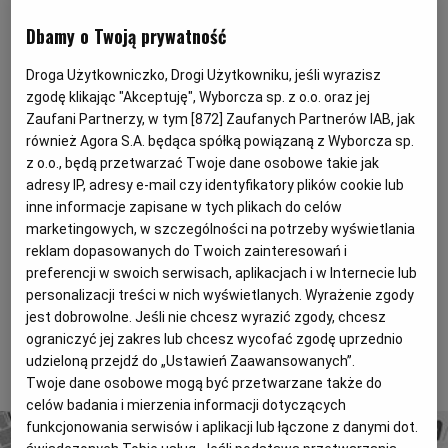
Magazyny
Wyborcza Classic
Dbamy o Twoją prywatność
Andrzej Rosner, wydawca, a przed 40 laty uczeń
Wyborcza.biz
Wysokie Obcasy
liceum Rejtana, dobrze zapamiętał sceny, które 13
Droga Użytkowniczko, Drogi Użytkowniku, jeśli wyrazisz
kwietnia 1967 r. rozgrywały się przed Pałacem
BIQdata
Jutronauci
zgodę klikając "Akceptuję", Wyborcza sp. z o.o. oraz jej
Kultury: "Było oczywiste, że tłok będzie duży, ale nie
Zaufani Partnerzy, w tym [
872
] Zaufanych Partnerów IAB, jak
Archiwum
Inne serwisy
sądziłem, że aż taki. Szedłem od skrzyżowania
również Agora S.A. będąca spółką powiązaną z Wyborcza sp.
z o.o., będą przetwarzać Twoje dane osobowe takie jak
Marszałkowskiej z Alejami Jerozolimskimi i pierwsza
adresy IP, adresy e-mail czy identyfikatory plików cookie lub
rzecz, jaka mi się rzuciła w oczy, to milicja w pełnym
inne informacje zapisane w tych plikach do celów
rynsztunku. Wtedy właśnie po raz pierwszy
marketingowych, w szczególności na potrzeby wyświetlania
zobaczyłem to, co potem miałem okazję oglądać w
reklam dopasowanych do Twoich zainteresowań i
marcu 1968 - tarcze, długie bojowe pałki, co
preferencji w swoich serwisach, aplikacjach i w Internecie lub
personalizacji treści w nich wyświetlanych. Wyrażenie zgody
kilkadziesiąt metrów patrole z psami. Dość szokujący
jest dobrowolne. Jeśli nie chcesz wyrazić zgody, chcesz
widok".
ograniczyć jej zakres lub chcesz wycofać zgodę uprzednio
udzieloną przejdź do „Ustawień Zaawansowanych”.
To tylko fragment artykułu. Aby czytać dalej, kup dostęp
Twoje dane osobowe mogą być przetwarzane także do
poniżej.
celów badania i mierzenia informacji dotyczących
funkcjonowania serwisów i aplikacji lub łączone z danymi dot.