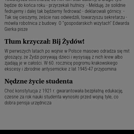
będzie do końca roku - przyrzekali hutnicy. - Melduję, że solidnie
fedrujemy i dalej tak będziemy fedrować - deklarowali górnicy. -
Tak się cieszymy, żeście nas odwiedzili, towarzyszu sekretarzu -
mówiła robotnica z budowy. O "gospodarskich wizytach" Edwarda
Gierka pisze
Tłum krzyczał: Bij Żydów!
W pierwszych latach po wojnie w Polsce masowo odradza się mit
głoszący, że Żydzi porywają dzieci i wysysają z nich krew albo
zjadają je w całości. W 60. rocznicę pogromu krakowskiego
ekscesy i zbrodnie antysemickie z lat 1945-47 przypomina
Nędzne życie studenta
Choć konstytucja z 1921 r. gwarantowała bezpłatną edukację,
czesne za rok nauki studenta wynosiło przed wojną tyle, co
dobra pensja urzędnicza