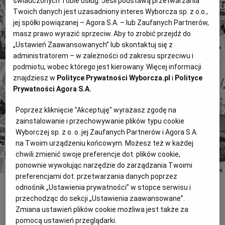
świadczonych Tobie usług. Jeśli podstawą przetwarzania
Twoich danych jest uzasadniony interes Wyborcza sp. z o.o.,
jej spółki powiązanej – Agora S.A. – lub Zaufanych Partnerów,
masz prawo wyrazić sprzeciw. Aby to zrobić przejdź do
„Ustawień Zaawansowanych” lub skontaktuj się z
4 miliony tekstów od 1989 roku.
administratorem – w zależności od zakresu sprzeciwu i
Zyskaj dostęp do archiwalnych treści "Gazety
podmiotu, wobec którego jest kierowany. Więcej informacji
Wyborczej".
znajdziesz w
Polityce Prywatności Wyborcza.pl
i
Polityce
Znajdź historie, których szukasz.
Prywatności Agora S.A.
Poprzez kliknięcie "Akceptuję" wyrażasz zgodę na
Kup dostęp
zainstalowanie i przechowywanie plików typu cookie
Wyborczej sp. z o. o. jej Zaufanych Partnerów i Agora S.A.
lub
Zaloguj się
na Twoim urządzeniu końcowym. Możesz też w każdej
chwili zmienić swoje preferencje dot. plików cookie,
ponownie wywołując narzędzie do zarządzania Twoimi
preferencjami dot. przetwarzania danych poprzez
odnośnik „Ustawienia prywatności” w stopce serwisu i
INNE
przechodząc do sekcji „Ustawienia zaawansowane”.
"SATISFACTION" W PRL
Zmiana ustawień plików cookie możliwa jest także za
pomocą ustawień przeglądarki.